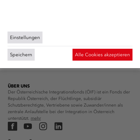
Verwendung der Cookies können Sie jederzeit
widerrufen. Weitere Informationen zu Cookies auf
dieser Website finden Sie in unserer
Datenschutzerklärung
und zu uns im
Impressum
.
Einstellungen
Speichern
Alle Cookies akzeptieren
ÜBER UNS
Der Österreichische Integrationsfonds (ÖIF) ist ein Fonds der
Republik Österreich, der Flüchtlinge, subsidiär
Schutzberechtigte, Vertriebene sowie Zuwander/innen als
zentrale Anlaufstelle bei der Integration in Österreich
unterstützt.
mehr
Facebook
YouTube
Instagram
LinkedIn