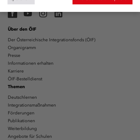
unterstützt.
mehr
Facebook
YouTube
Instagram
LinkedIn
Über den ÖIF
Der Österreichische Integrationsfonds (ÖIF)
Organigramm
Presse
Informationen erhalten
Karriere
ÖIF-Bestelldienst
Themen
Deutschlernen
Integrationsmaßnahmen
Förderungen
Publikationen
Weiterbildung
Angebote für Schulen