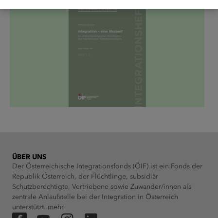
ÜBER UNS
Der Österreichische Integrationsfonds (ÖIF) ist ein Fonds der
Republik Österreich, der Flüchtlinge, subsidiär
Schutzberechtigte, Vertriebene sowie Zuwander/innen als
zentrale Anlaufstelle bei der Integration in Österreich
unterstützt.
mehr
Facebook
YouTube
Instagram
LinkedIn