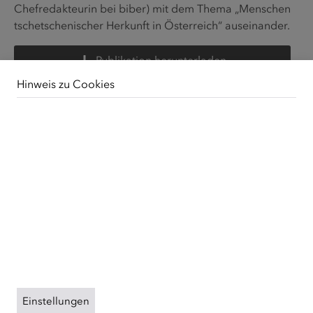
Chefredakteurin bei biber) mit dem Thema „Menschen
tschetschenischer Herkunft in Österreich“ auseinander.
Publikation herunterladen
Hinweis zu Cookies
Unsere Webseite verwendet Cookies. Diese haben
zwei Funktionen: Zum einen sind sie erforderlich für die
grundlegende Funktionalität unserer Website. Zum
anderen können wir mit Hilfe der Cookies unsere
Inhalte für Sie immer weiter verbessern. Hierzu werden
pseudonymisierte Daten von Website-Besuchern
gesammelt und ausgewertet. Das Einverständnis in die
Verwendung der Cookies können Sie jederzeit
widerrufen. Weitere Informationen zu Cookies auf
dieser Website finden Sie in unserer
Datenschutzerklärung
und zu uns im
Impressum
.
Einstellungen