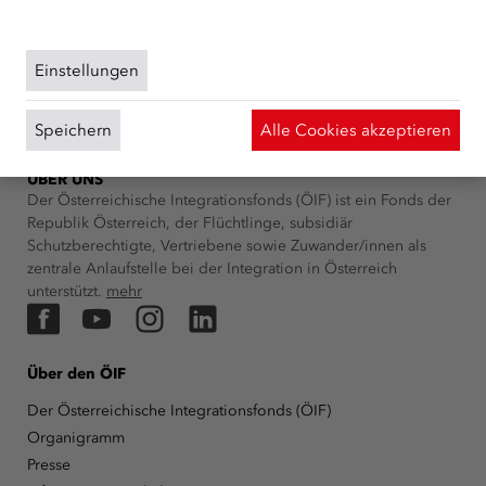
dieser Website finden Sie in unserer
Datenschutzerklärung
und zu uns im
Impressum
.
Einstellungen
Speichern
Alle Cookies akzeptieren
ÜBER UNS
Der Österreichische Integrationsfonds (ÖIF) ist ein Fonds der
Republik Österreich, der Flüchtlinge, subsidiär
Schutzberechtigte, Vertriebene sowie Zuwander/innen als
zentrale Anlaufstelle bei der Integration in Österreich
unterstützt.
mehr
Facebook
YouTube
Instagram
LinkedIn
Über den ÖIF
Der Österreichische Integrationsfonds (ÖIF)
Organigramm
Presse