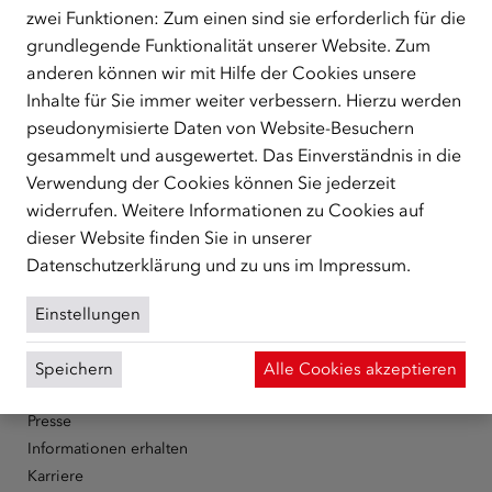
zwei Funktionen: Zum einen sind sie erforderlich für die
grundlegende Funktionalität unserer Website. Zum
anderen können wir mit Hilfe der Cookies unsere
ÜBER UNS
Inhalte für Sie immer weiter verbessern. Hierzu werden
pseudonymisierte Daten von Website-Besuchern
Der Österreichische Integrationsfonds (ÖIF) ist ein Fonds der
Republik Österreich, der Flüchtlinge, subsidiär
gesammelt und ausgewertet. Das Einverständnis in die
Schutzberechtigte, Vertriebene sowie Zuwander/innen als
Verwendung der Cookies können Sie jederzeit
zentrale Anlaufstelle bei der Integration in Österreich
widerrufen. Weitere Informationen zu Cookies auf
unterstützt.
mehr
dieser Website finden Sie in unserer
Datenschutzerklärung
und zu uns im
Impressum
.
Facebook
YouTube
Instagram
LinkedIn
Einstellungen
Über den ÖIF
Der Österreichische Integrationsfonds (ÖIF)
Speichern
Alle Cookies akzeptieren
Organigramm
Presse
Informationen erhalten
Karriere