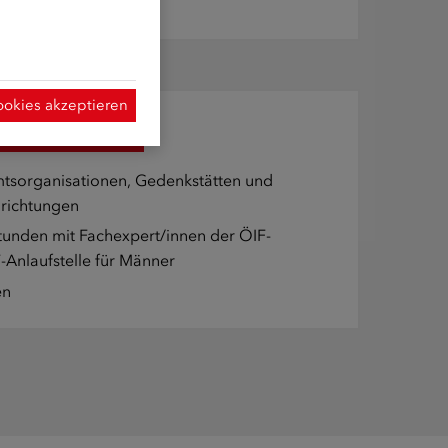
und Diskriminierung
ookies akzeptieren
grationsangebote
mtsorganisationen, Gedenkstätten und
nrichtungen
tunden mit Fachexpert/innen der
ÖIF-
-Anlaufstelle für Männer
en