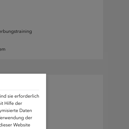
erbungstraining
tem
d sie erforderlich
menleben
t Hilfe der
ymisierte Daten
n gutes Miteinander
 Verwendung der
 dieser Website