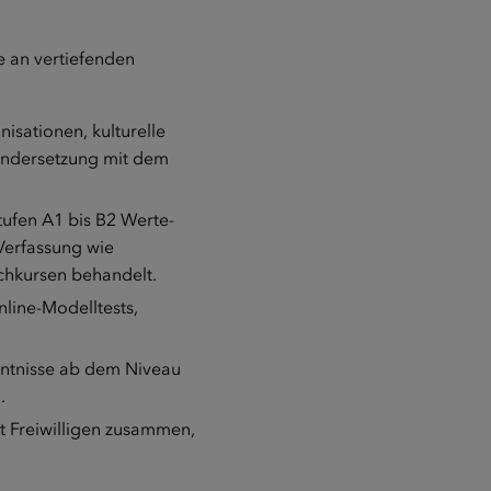
e an vertiefenden
sationen, kulturelle
nandersetzung mit dem
tufen A1 bis B2 Werte-
Verfassung wie
chkursen behandelt.
nline-Modelltests,
nntnisse ab dem Niveau
.
t Freiwilligen zusammen,