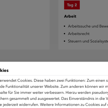
Tag 2
Arbeit
Arbeitssuche und Bew
Arbeitsrecht
Steuern und Sozialsys
kies
Tag 4
erwendet Cookies. Diese haben zwei Funktionen: Zum einen sin
Sicherheit und Zusam
de Funktionalität unserer Website. Zum anderen können wir mi
alte für Sie immer weiter verbessern. Hierzu werden pseudon
Umgangsformen und ei
hern gesammelt und ausgewertet. Das Einverständnis in die
Polizei und Sicherheit
 jederzeit widerrufen. Weitere Informationen zu Cookies auf