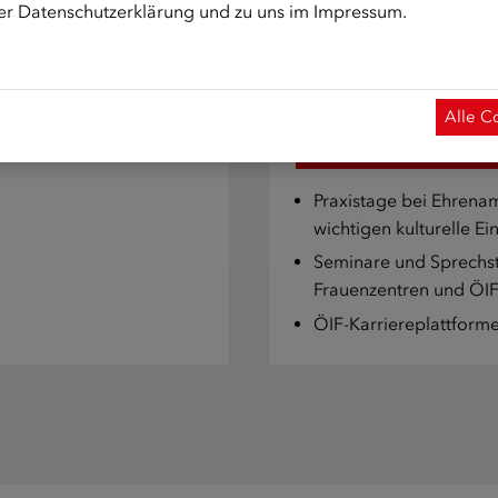
Gegen Antisemitismus 
rer
Datenschutzerklärung
und zu uns im
Impressum
.
Alle C
Weiterführende Inte
Praxistage bei Ehrena
wichtigen kulturelle Ei
Seminare und Sprechs
Frauenzentren
und
ÖIF
ÖIF-Karriereplattform