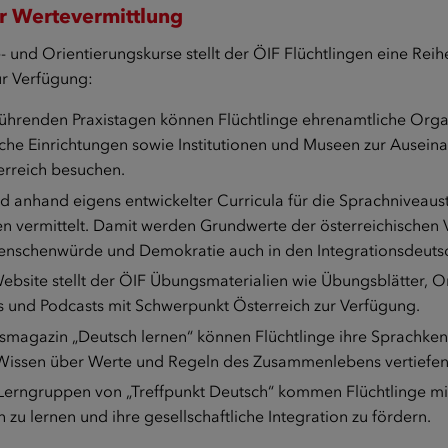
r Wertevermittlung
 und Orientierungskurse stellt der ÖIF Flüchtlingen eine Reih
ur Verfügung:
hrenden Praxistagen können Flüchtlinge ehrenamtliche Organi
che Einrichtungen sowie Institutionen und Museen zur Ausei
erreich besuchen.
rd anhand eigens entwickelter Curricula für die Sprachniveaus
n vermittelt. Damit werden Grundwerte der österreichischen 
enschenwürde und Demokratie auch in den Integrationsdeuts
Website
stellt der ÖIF Übungsmaterialien wie Übungsblätter, O
 und Podcasts mit Schwerpunkt Österreich zur Verfügung.
smagazin „Deutsch lernen“ können Flüchtlinge ihre Sprachke
 Wissen über Werte und Regeln des Zusammenlebens vertiefen
F-Lerngruppen von „Treffpunkt Deutsch“ kommen Flüchtlinge mi
u lernen und ihre gesellschaftliche Integration zu fördern.