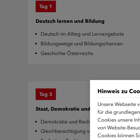
Tag 1
Deutsch lernen und Bildung
Deutsch im Alltag und Lernangebote
Bildungswege und Bildungschancen
Geschichte Österreichs
Hinweis zu Coo
Tag 3
Unsere Webseite v
Staat, Demokratie und Gesetze
für die grundlegen
Cookies unsere Inh
Demokratie und Rechtsstaatlichkeit
von Website-Besuc
Gleichberechtigung von Mann und Frau
Cookies können Sie