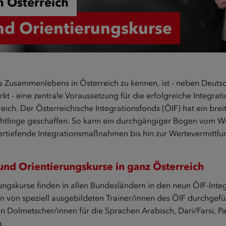
n Österreich
nd Orientierungskurse
s Zusammenlebens in Österreich zu kennen, ist - neben Deut
rkt - eine zentrale Voraussetzung für die erfolgreiche Integrat
ich. Der Österreichische Integrationsfonds (ÖIF) hat ein bre
chtlinge geschaffen. So kann ein durchgängiger Bogen vom W
ertiefende Integrationsmaßnahmen bis hin zur Wertevermittlu
und Orientierungskurse in ganz Österreich
ngskurse finden in allen Bundesländern in den neun ÖIF-Integr
n von speziell ausgebildeten Trainer/innen des ÖIF durchgefüh
n Dolmetscher/innen für die Sprachen Arabisch, Dari/Farsi, Pa
g.