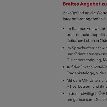
Breites Angebot zu
Anknüpfend an die Werte-
Integrationsangeboten z
Im Rahmen von weiterfü
oder demokratiepolitis
jüdischen Leben in Öst
Im Sprachunterricht wi
und Orientierungswisse
Gleichberechtigung, M
Auf der
Sprachportal-
Fragenkataloge, Videos
Mit dem ÖIF-Unterricht
A1 verbessern und ihr
In den freiwilligen ÖI
um gemeinsam Deutsch z