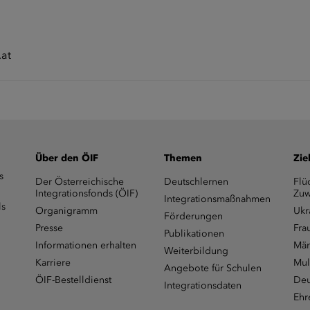
.at
Über den ÖIF
Themen
Zie
s
Der Österreichische
Deutschlernen
Flü
Integrationsfonds (ÖIF)
Zuw
Integrationsmaßnahmen
ls
Organigramm
Ukr
Förderungen
Presse
Fra
Publikationen
Informationen erhalten
Män
Weiterbildung
Karriere
Mul
Angebote für Schulen
ÖIF-Bestelldienst
Deu
Integrationsdaten
Ehr