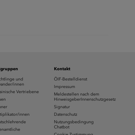
lgruppen
Kontakt
chtlinge und
ÖIF-Bestelldienst
ander/innen
Impressum
ainische Vertriebene
Meldestellen nach dem
uen
HinweisgeberInnenschutzgesetz
ner
Signatur
tiplikator/innen
Datenschutz
tschlehrende
Nutzungsbedingung
Chatbot
enamtliche
Cookie Zustimmung