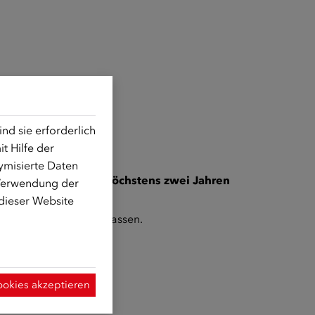
d sie erforderlich
t Hilfe der
ymisierte Daten
 die ihr Studium vor
höchstens zwei Jahren
 Verwendung der
 dieser Website
egrationsthemen
befassen.
ruar 2027
erfolgen.
onsbereich.
ookies akzeptieren