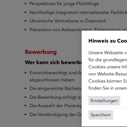
Perspektiven für junge Flüchtlinge
Nachhaltige Integration internationaler Fachkrä
Ukrainische Vertriebene in Österreich
Prävention von Antisemitismus, Extremismus un
Hinweis zu Coo
Bewerbung
Unsere Webseite v
für die grundlegen
Wer kann sich bewerben?
Cookies unsere Inh
Einreichberechtigt sind Absolventinnen und Abs
von Website-Besuc
abgeschlossen haben.
Cookies können Sie
finden Sie in unse
Die eingereichte Bachelor-, Diplom-/Masterarb
Die Bewerbung erfolgt ausschließlich über das
Einstellungen
Die Auswahl der Preisträger/innen erfolgt durc
Die Verständigung der Gewinner/innen erfolgt
Speichern