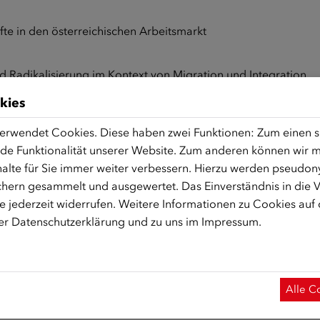
fte in den österreichischen Arbeitsmarkt
d Radikalisierung im Kontext von Migration und Integration
kies
erwendet Cookies. Diese haben zwei Funktionen: Zum einen sin
de Funktionalität unserer Website. Zum anderen können wir mi
alte für Sie immer weiter verbessern. Hierzu werden pseudon
olventen österreichischer Universitäten und Fachhochschulen,
hern gesammelt und ausgewertet. Das Einverständnis in die
 jederzeit widerrufen. Weitere Informationen zu Cookies auf
rer
Datenschutzerklärung
und zu uns im
Impressum
.
eit oder Dissertation muss sich mit einem der angeführten
Int
elektronische Online-Formular
des ÖIF und muss bis
28. Feb
h eine
Fachjury aus Expertinnen und Experten
im Integrati
per E-Mail
.
Alle C