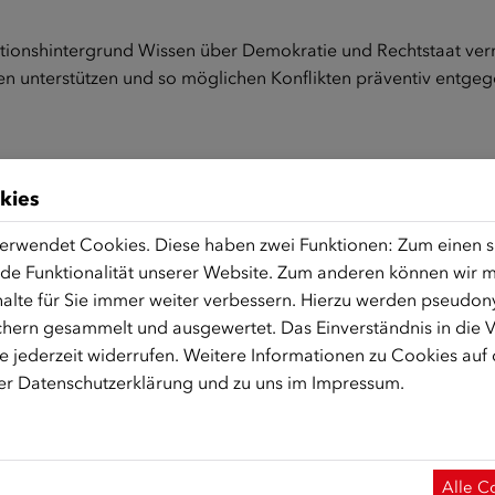
ationshintergrund Wissen über Demokratie und Rechtstaat ver
en unterstützen und so möglichen Konflikten präventiv entge
ung der Integration von Flüchtlingen und Zuwander/innen in 
kies
nnen und Experten wird ein Preis pro Kategorie, der mit je 3.
erwendet Cookies. Diese haben zwei Funktionen: Zum einen sin
de Funktionalität unserer Website. Zum anderen können wir mi
tegrationspreis 2026 läuft vom 14. Juli bis zum 13. Septe
alte für Sie immer weiter verbessern. Hierzu werden pseudon
hern gesammelt und ausgewertet. Das Einverständnis in die
 jederzeit widerrufen. Weitere Informationen zu Cookies auf
rer
Datenschutzerklärung
und zu uns im
Impressum
.
ensjahr, die selbst an einem Integrationsprojekt beteiligt sin
Alle C