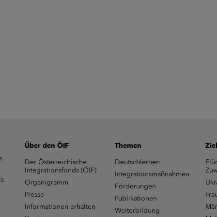
Über den ÖIF
Themen
Zie
s
Der Österreichische
Deutschlernen
Flü
Integrationsfonds (ÖIF)
Zuw
Integrationsmaßnahmen
ls
Organigramm
Ukr
Förderungen
Presse
Fra
Publikationen
Informationen erhalten
Män
Weiterbildung