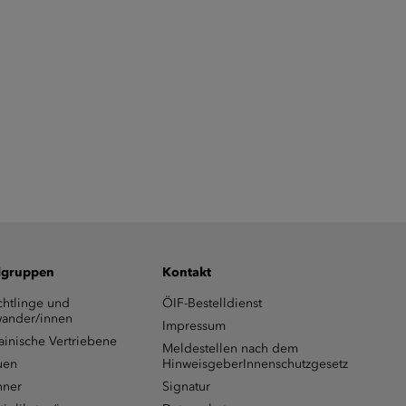
lgruppen
Kontakt
chtlinge und
ÖIF-Bestelldienst
ander/innen
Impressum
ainische Vertriebene
Meldestellen nach dem
uen
HinweisgeberInnenschutzgesetz
ner
Signatur