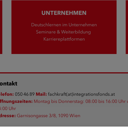
UNTERNEHMEN
Deutschlernen im Unternehmen
Seminare & Weiterbildung
Karriereplattformen
ontakt
elefon:
050 46 89
Mail:
fachkraft(at)integrationsfonds.at
ffnungszeiten:
Montag bis Donnerstag: 08:00 bis 16:00 Uhr u
4:00 Uhr
dresse:
Garnisongasse 3/8, 1090 Wien