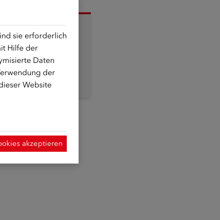
d sie erforderlich
t Hilfe der
formiert werden?
ymisierte Daten
rationsfonds an!
 Verwendung der
 dieser Website
ookies akzeptieren