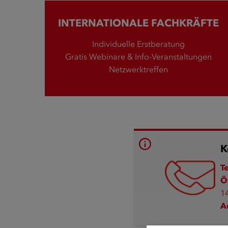
INTERNATIONALE FACHKRÄFTE
Individuelle Erstberatung
Gratis Webinare & Info-Veranstaltungen
Netzwerktreffen
K
T
Ö
1
A