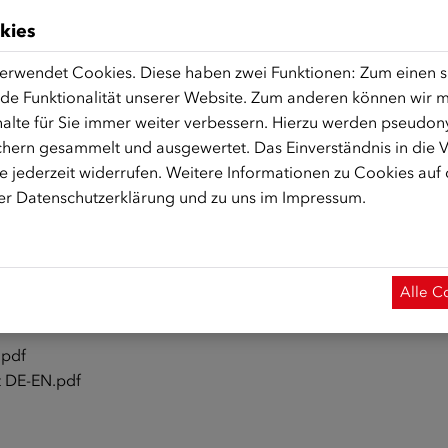
kies
ewsletter des ÖIF
erwendet Cookies. Diese haben zwei Funktionen: Zum einen sin
de Funktionalität unserer Website. Zum anderen können wir mi
ie wollen regelmäßig über neue Angebote und Maßnahmen in
alte für Sie immer weiter verbessern. Hierzu werden pseudon
elden Sie sich für den
Newsletter
des Österreichischen Integ
hern gesammelt und ausgewertet. Das Einverständnis in die
 jederzeit widerrufen. Weitere Informationen zu Cookies auf
rer
Datenschutzerklärung
und zu uns im
Impressum
.
-Bereich
ce Deutsch
.pdf
Alle C
e Englisch
.pdf
.pdf
at DE-EN.pdf