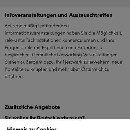
Infoveranstaltungen und Austauschtreffen
Bei regelmäßig stattfindenden
Informationsveranstaltungen haben Sie die Möglichkeit,
relevante Fachinstitutionen kennenzulernen und Ihre
Fragen direkt mit Expertinnen und Experten zu
besprechen. Gemütliche Networking-Veranstaltungen
dienen außerdem dazu, Ihr Netzwerk zu erweitern, neue
Kontakte zu knüpfen und mehr über Österreich zu
erfahren.
Zusätzliche Angebote
Sie wollen Ihr Deutsch verbessern?
Hinweis zu Cookies