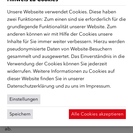
Unsere Webseite verwendet Cookies. Diese haben
zwei Funktionen: Zum einen sind sie erforderlich für die
grundlegende Funktionalität unserer Website. Zum
anderen können wir mit Hilfe der Cookies unsere
Inhalte für Sie immer weiter verbessern. Hierzu werden
pseudonymisierte Daten von Website-Besuchern
gesammelt und ausgewertet. Das Einverständnis in die
Auf
www.sprachportal.at
können Sie kostenlos an
Verwendung der Cookies können Sie jederzeit
Deutschklassen teilnehmen. Einheiten finden täglich statt,
widerrufen. Weitere Informationen zu Cookies auf
für Berufstätige sind unsere Angebote am Abend und an
dieser Website finden Sie in unserer
Samstagen besonders interessant. Sie können ohne
Datenschutzerklärung
und zu uns im
Impressum
.
Anmeldung in einen der Deutschkurse einsteigen. Eigene
Deutschkurse unterstützen Sie mit berufsspezifischen
Einstellungen
Fachvokabular im Arbeitsalltag oder bei der
Vorbereitung auf den Jobeinstieg. Kostenlose Videos,
Speichern
Alle Cookies akzeptieren
Podcasts, Online-Übungen und Test runden das Angebot
ab.