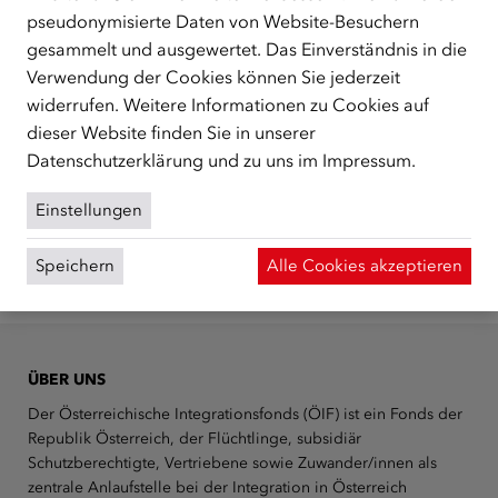
institutionelle Partner und Organisationen zur Verfügung.
pseudonymisierte Daten von Website-Besuchern
Gerne verbinden Sie die Mitarbeiter/innen der
gesammelt und ausgewertet. Das Einverständnis in die
Vermittlung an die für Ihr Anliegen zuständige Stelle im
Verwendung der Cookies können Sie jederzeit
ÖIF.
widerrufen. Weitere Informationen zu Cookies auf
dieser Website finden Sie in unserer
Datenschutzerklärung
und zu uns im
Impressum
.
Einstellungen
Speichern
Alle Cookies akzeptieren
Zurück zur Übersicht
ÜBER UNS
Der Österreichische Integrationsfonds (ÖIF) ist ein Fonds der
Republik Österreich, der Flüchtlinge, subsidiär
Schutzberechtigte, Vertriebene sowie Zuwander/innen als
zentrale Anlaufstelle bei der Integration in Österreich