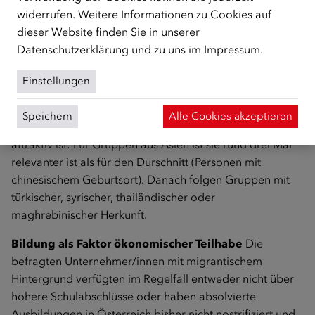
(Gebraucht-)Fahrzeughandel, oft in Kombination mit
widerrufen. Weitere Informationen zu Cookies auf
Reparaturdienstleistungen (insbesondere für Personen
dieser Website finden Sie in unserer
mit einem Geburtsort ehemaliges Jugoslawien), Verkauf
Datenschutzerklärung
und zu uns im
Impressum
.
von Telekommunikationsgeräten und
Unterhaltungselektronik sowie Lebensmitteleinzelhandel
Einstellungen
(insbesondere bei türkischstämmigen Personen) die
Schwerpunkte. Auch die Gastronomie ist ein Bereich, der
Speichern
Alle Cookies akzeptieren
für nicht-österreichische Erwerbspersonen besonders
attraktiv ist: Für Gruppen aus Asien ist sie rund drei Mal
relevanter ist als für den Durschnitt (Personen mit
chinesischem Geburtsort). Danach folgen Gruppen mit
türkischer, syrischer, thailändischer oder
maghrebinischer Herkunft.
Bildung als Faktor ökonomischer Teilhabe
Die
befragten Unternehmer/innen mit migrantischem
Hintergrund verfügten im Regelfall entweder nicht über
höhere Schulabschlüsse oder haben absolvierte
Ausbildungen in Österreich bisher nicht nostrifiziert und