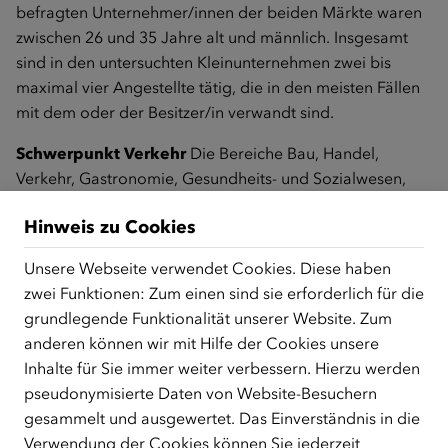
befragten Unternehmer/innen der beiden Märkte waren
zwischen 26 und 35 Jahre alt und männlich. Insgesamt
sind in den untersuchten Kleinunternehmen zwei bis
maximal vier Angestellte tätig, die in den meisten Fällen
mit dem oder der Besitzer/in verwandt sind.
Schwerpunkt Verkehr
Die Bereiche Bau, Handel,
Verkehr, Gastronomie, Gesundheits- und Sozialwesen,
sonstige Dienstleistungen im Bereich der Reparatur,
Hinweis zu Cookies
körpernahe Dienstleistungen (Friseur- oder
Kosmetikbetriebe, Sexarbeit) sind stärker von
Unsere Webseite verwendet Cookies. Diese haben
migrantischer Selbständigkeit geprägt, Spitzenreiter ist
zwei Funktionen: Zum einen sind sie erforderlich für die
der Branchensektor Verkehr mit Tätigkeiten im Bereich
grundlegende Funktionalität unserer Website. Zum
Post- und Kurierdienstleistungen, also beispielsweise
anderen können wir mit Hilfe der Cookies unsere
Fahrradbot/innen, Essens- oder Zeitungszusteller/innen.
Inhalte für Sie immer weiter verbessern. Hierzu werden
Dabei stechen vor allem die Herkunftsländer Indien,
pseudonymisierte Daten von Website-Besuchern
Ägypten und Afghanistan hervor. Im Handel bilden der
gesammelt und ausgewertet. Das Einverständnis in die
Verkauf an Marktständen und auf Märkten,
Verwendung der Cookies können Sie jederzeit