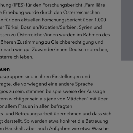
schung (IFES) für den Forschungsbericht „Familiäre
die Erhebung wurde durch den Österreichischen
en für den aktuellen Forschungsbericht über 1.000
 Türkei, Bosnien/Kroatien/Serbien, Syrien und
issen zu Österreicher/innen wurden im Rahmen des
e höheren Zustimmung zu Gleichberechtigung und
mnach wie gut Zuwander/innen Deutsch sprechen,
Österreich leben.
rauen
gsgruppen sind in ihren Einstellungen und
efragte, die vorwiegend eine andere Sprache
giös zu sein, stimmen beispielsweise der Aussage
tern wichtiger sein als jene von Mädchen“ mit über
or allem Frauen in allen befragten
s- und Betreuungsarbeit übernehmen und dass sich
gt darstellt. So werden etwa konkret die Betreuung
 im Haushalt, aber auch Aufgaben wie etwa Wäsche