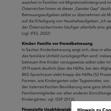
waschen in Familien mit Migrationshintergrund me
Österreicher/innen ist dieser „Gender Gap“ deutl
Betreuungsaufgaben selbst zu übernehmen als Män
auf die Erledigung von Haushaltsaufgaben „ich s
der Österreicher/innen häufiger allenfalls eine gl
(vgl. IFES, 2022)
Kinder: Familie vor Fremdbetreuung
In Sachen Kinderbetreuung zeigt sich, dass in a
das familiäre Umfeld zurückgegriffen wird: insbe
betreuen ihre Kinder vorzugsweise selbst oder im 
59 Prozent deutlich über die Hälfte, bei den Afgh
BKS-Sprachraum zieht knapp die Hälfte (52 Proze
Formen, wie Kindergarten oder Tagesmutter, vor. 
der österreichischen Bevölkerung eine ganz ähnl
Familienmitglieder vor allen anderen Einrichtun
Kindergärten; vgl. ISSP 2012).
Finanzielle Unabhängigkeit und Eigenständig
Hinweis zu Coo