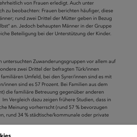
hrheitlich von Frauen erledigt. Auch unter
ich zu beobachten: Frauen berichten häufiger, diese
ner; rund zwei Drittel der Mütter geben in Bezug
elbst“ an. Jedoch behaupten Männer in der Gruppe
eiche Beteiligung bei der Unterstützung der Kinder.
llen untersuchten Zuwanderungsgruppen vor allem auf
sondere zwei Drittel der befragten Türk/innen
familiären Umfeld, bei den Syrer/innen sind es mit
an/innen sind es 57 Prozent. Bei Familien aus dem
nt) die familiäre Betreuung gegenüber anderen
Im Vergleich dazu zeigen frühere Studien, dass in
iche Meinung vorherrscht (rund 57 % bevorzugen
gen, rund 34 % städtische/kommunale oder private
keit von Frauen befürwortet
kies