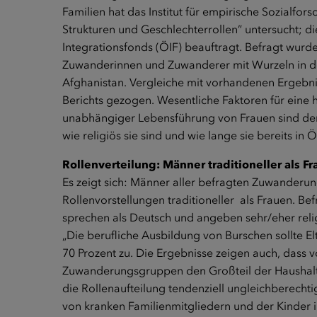
Familien hat das Institut für empirische Sozialfor
Strukturen und Geschlechterrollen” untersucht; 
Integrationsfonds (ÖIF) beauftragt. Befragt wurd
Zuwanderinnen und Zuwanderer mit Wurzeln in der
Afghanistan. Vergleiche mit vorhandenen Ergebn
Berichts gezogen. Wesentliche Faktoren für ein
unabhängiger Lebensführung von Frauen sind de
wie religiös sie sind und wie lange sie bereits in 
Rollenverteilung: Männer traditioneller als F
Es zeigt sich: Männer aller befragten Zuwanderun
Rollenvorstellungen traditioneller als Frauen. B
sprechen als Deutsch und angeben sehr/eher reli
„Die berufliche Ausbildung von Burschen sollte El
70 Prozent zu. Die Ergebnisse zeigen auch, dass v
Zuwanderungsgruppen den Großteil der Haushalt
die Rollenaufteilung tendenziell ungleichberechti
von kranken Familienmitgliedern und der Kinder