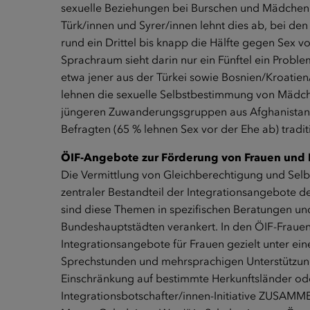
sexuelle Beziehungen bei Burschen und Mädchen v
Türk/innen und Syrer/innen lehnt dies ab, bei de
rund ein Drittel bis knapp die Hälfte gegen Sex 
Sprachraum sieht darin nur ein Fünftel ein Proble
etwa jener aus der Türkei sowie Bosnien/Kroatien/
lehnen die sexuelle Selbstbestimmung von Mädche
jüngeren Zuwanderungsgruppen aus Afghanistan u
Befragten (65 % lehnen Sex vor der Ehe ab) traditi
ÖIF-Angebote zur Förderung von Frauen und
Die Vermittlung von Gleichberechtigung und Sel
zentraler Bestandteil der Integrationsangebote 
sind diese Themen in spezifischen Beratungen und
Bundeshauptstädten verankert. In den ÖIF-Frau
Integrationsangebote für Frauen gezielt unter e
Sprechstunden und mehrsprachigen Unterstützung
Einschränkung auf bestimmte Herkunftsländer ode
Integrationsbotschafter/innen-Initiative ZUSA