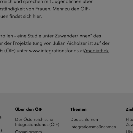
rreich und sprechen mit Jugendlichen über
ständigkeit von Frauen. Mehr zu den ÖIF-
uen findet sich
hier
.
rrollen – eine Studie unter Zuwander/innen“ des
er der Projektleitung von Julian Aicholzer ist auf der
s (ÖIF) unter
www.integrationsfonds.at
/mediathek
Über den ÖIF
Themen
Zie
s
Der Österreichische
Deutschlernen
Flü
Integrationsfonds (ÖIF)
Zuw
Integrationsmaßnahmen
ls
Organigramm
Ukr