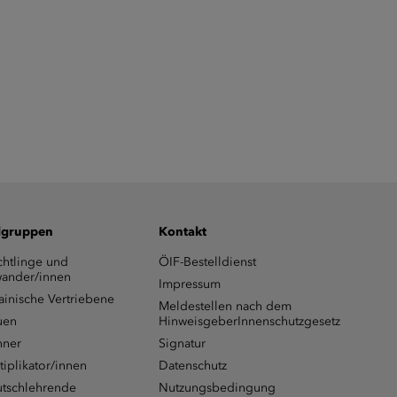
lgruppen
Kontakt
chtlinge und
ÖIF-Bestelldienst
ander/innen
Impressum
ainische Vertriebene
Meldestellen nach dem
uen
HinweisgeberInnenschutzgesetz
ner
Signatur
tiplikator/innen
Datenschutz
tschlehrende
Nutzungsbedingung