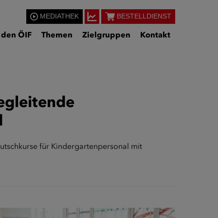
MEDIATHEK
BESTELLDIENST
 den ÖIF
Themen
Zielgruppen
Kontakt
begleitende
d
tschkurse für Kindergartenpersonal mit