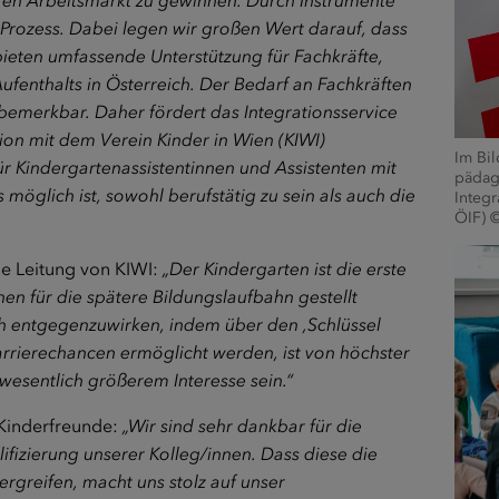
eren Arbeitsmarkt zu gewinnen. Durch Instrumente
 Prozess. Dabei legen wir großen Wert darauf, dass
ieten umfassende Unterstützung für Fachkräfte,
ufenthalts in Österreich. Der Bedarf an Fachkräften
bemerkbar. Daher fördert das Integrationsservice
on mit dem Verein Kinder in Wien (KIWI)
Im Bil
r Kindergartenassistentinnen und Assistenten mit
pädag
 möglich ist, sowohl berufstätig zu sein als auch die
Integr
ÖIF) 
e Leitung von KIWI:
„Der Kindergarten ist die erste
hen für die spätere Bildungslaufbahn gestellt
 entgegenzuwirken, indem über den ‚Schlüssel
arrierechancen ermöglicht werden, ist von höchster
wesentlich größerem Interesse sein.“
 Kinderfreunde:
„Wir sind sehr dankbar für die
ifizierung unserer Kolleg/innen. Dass diese die
rgreifen, macht uns stolz auf unser