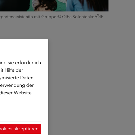
rgartenassistentin mit Gruppe © Olha Soldatenko/ÖIF
d sie erforderlich
t Hilfe der
ymisierte Daten
 Verwendung der
 dieser Website
ookies akzeptieren