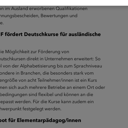
nen. Das ÖIF-Integrationsservice für Fachkräfte
on im Ausland erworbenen Qualifikationen
kennungsbescheiden, Bewertungen und
e.
IF fördert Deutschkurse für ausländische
die Möglichkeit zur Förderung von
tschkursen direkt in Unternehmen erweitert: So
l von der Alphabetisierung bis zum Sprachniveau
ondere in Branchen, die besonders stark vom
engröße von acht Teilnehmer/innen ist ein Kurs
önnen sich auch mehrere Betriebe an einem Ort oder
edingungen sind flexibel und können an die
passt werden. Für die Kurse kann zudem ein
chwerpunkt festgelegt werden.
bot für Elementarpädagog/innen