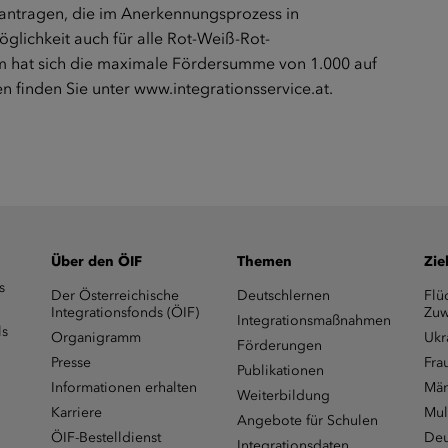
eantragen, die im Anerkennungsprozess in
glichkeit auch für alle Rot-Weiß-Rot-
m hat sich die maximale Fördersumme von 1.000 auf
en finden Sie unter
www.integrationsservice.at
.
Über den ÖIF
Themen
Zie
s
Der Österreichische
Deutschlernen
Flü
Integrationsfonds (ÖIF)
Zuw
Integrationsmaßnahmen
ls
Organigramm
Ukr
Förderungen
Presse
Fra
Publikationen
Informationen erhalten
Män
Weiterbildung
Karriere
Mul
Angebote für Schulen
ÖIF-Bestelldienst
Deu
Integrationsdaten