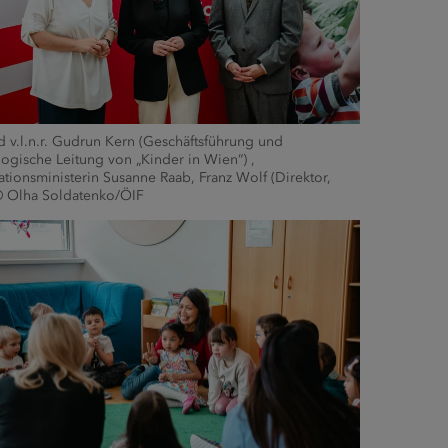
d v.l.n.r. Gudrun Kern (Geschäftsführung und
ogische Leitung von „Kinder in Wien“) ,
ationsministerin Susanne Raab, Franz Wolf (Direktor,
© Olha Soldatenko/ÖIF