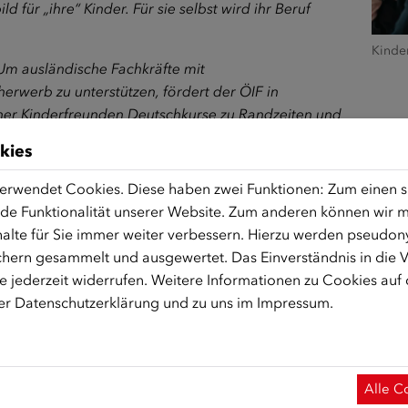
d für „ihre“ Kinder. Für sie selbst wird ihr Beruf
Kinde
Um ausländische Fachkräfte mit
rwerb zu unterstützen, fördert der ÖIF in
er Kinderfreunden Deutschkurse zu Randzeiten und
t/innen auch berufsbegleitend am Deutschkurs
kies
en.“
erwendet Cookies. Diese haben zwei Funktionen: Zum einen sin
dergartenassistent/innen aus dem Ausland
de Funktionalität unserer Website. Zum anderen können wir mi
rationsservice für Fachkräfte berufsbegleitende
alte für Sie immer weiter verbessern. Hierzu werden pseudon
te Kindergartenassistent/innen mit
hern gesammelt und ausgewertet. Das Einverständnis in die
ent/innen unterstützen das pädagogische Personal
 jederzeit widerrufen. Weitere Informationen zu Cookies auf
 dem Verein Kinder in Wien erhalten
rer
Datenschutzerklärung
und zu uns im
Impressum
.
arf berufsbegleitende ÖIF-Deutschkurse zu
den Wiener Kinderfreunden fördert das ÖIF-
kurse und Prüfungen für
ädagog/innen arbeiten wollen und so das für den
Alle C