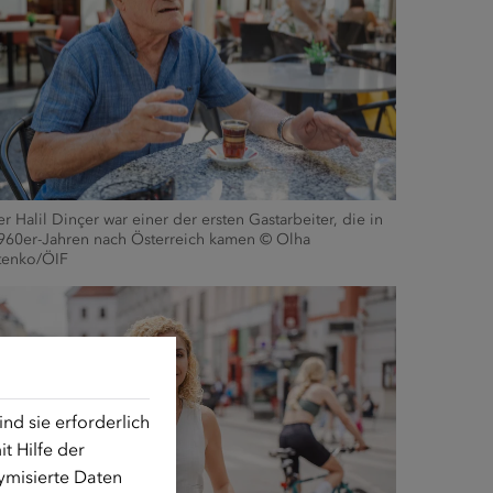
er Halil Dinçer war einer der ersten Gastarbeiter, die in
960er-Jahren nach Österreich kamen © Olha
tenko/ÖIF
d sie erforderlich
t Hilfe der
ymisierte Daten