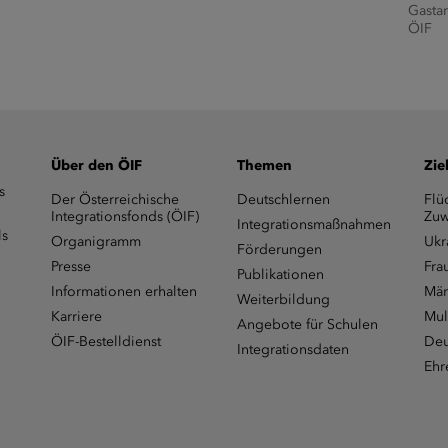
Gasta
ÖIF
Über den ÖIF
Themen
Zie
s
Der Österreichische
Deutschlernen
Flü
Integrationsfonds (ÖIF)
Zuw
Integrationsmaßnahmen
ls
Organigramm
Ukr
Förderungen
Presse
Fra
Publikationen
Informationen erhalten
Män
Weiterbildung
Karriere
Mul
Angebote für Schulen
ÖIF-Bestelldienst
Deu
Integrationsdaten
Ehr