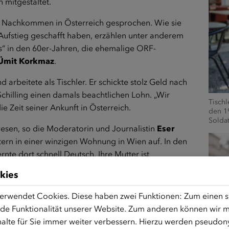
 mitgestaltet.
 Nachkommen in Österreich gesprochen. Wie sie
Aufstieg geschafft haben, erzählen unter anderem
gs“ in den 60er-Jahren, die ehemalige ORF-
Ümit Korkmaz
.
arbeitete als Tischler. Er schickte stolz Geld nach
 Schilling einen damals beachtlichen Lohn. „Wir
Tischl
e Zeit seiner Ankunft in Österreich.
den 1
Solda
ewesen, so die Moderatorin und Journalistin
Eser
tern in einer winzigen Wohnung in Wien auf. In den
nte dort schnell Deutsch. Ihre Mutter ist
kies
enig Zeit. Sie kamen 1978 und haben hart
erwendet Cookies. Diese haben zwei Funktionen: Zum einen sin
ist ihnen der ehemalige Nationalspieler heute
de Funktionalität unserer Website. Zum anderen können wir mi
 geboten wurden – und die der Fußball-Profi genutzt
alte für Sie immer weiter verbessern. Hierzu werden pseudon