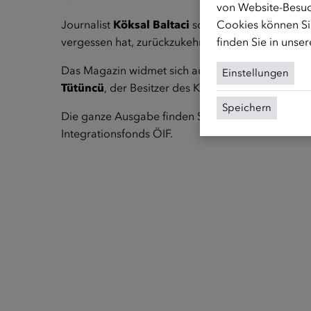
von Website-Besuc
Journalist
Köksal Baltaci
schildert im Interview d
Cookies können Sie
vergessen hat, zurückzukehren.
finden Sie in unse
Das Magazin widmet sich außerdem der türkischen
Einstellungen
Tütüncü
, der Besitzer des Kent. Es war das erste 
Speichern
Die ganze Ausgabe finden Sie hier:
ZUSAMMEN-Mag
Integrationsfonds ÖIF
.