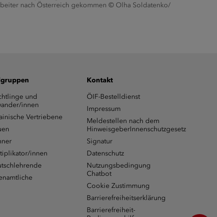
rbeiter nach Österreich gekommen © Olha Soldatenko/
lgruppen
Kontakt
chtlinge und
ÖIF-Bestelldienst
ander/innen
Impressum
ainische Vertriebene
Meldestellen nach dem
uen
HinweisgeberInnenschutzgesetz
ner
Signatur
tiplikator/innen
Datenschutz
tschlehrende
Nutzungsbedingung
Chatbot
enamtliche
Cookie Zustimmung
Barrierefreiheitserklärung
Barrierefreiheit-