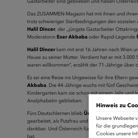
Gastarbeiter sind geblieben und haben Österreich
Das ZUSAMMEN-Magazin hat mit ihnen und ihren
trotz schwieriger Startbedingungen den sozialen 
Halil Dincer
, der „jüngste Gastarbeiter Ottakrin
Moderatorin
Eser Akbaba
oder Rapid-Legende
Halil Dincer
kam mit erst 16 Jahren nach Wien und 
Hause zu seiner Mutter. Verdient hat er mit 3.000
waren willkommen“, erzählt der 71-Jährige über di
Es sei eine Reise ins Ungewisse für ihre Eltern g
Akbaba
. Die 44-Jährige wuchs mit fünf Geschwis
Kindergarten kam sie schon mit einem Jahr und ler
Analphabetin geblieben.
Hinweis zu Coo
Fürs Deutschlernen blieb
Ümit Korkmazʼ
Eltern w
Unsere Webseite v
gearbeitet, als Putzfrau und Lagerarbeiter. Dafür 
für die grundlegen
dankbar. Und Österreich für die Chancen, die ihm
Cookies unsere Inh
hat.