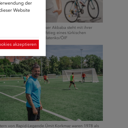
 Verwendung der
 dieser Website
torin und Journalistin Eser Akbaba steht mit ihrer
chte für den sozialen Aufstieg eines türkischen
rbeiterkindes © Olha Soldatenko/ÖIF
ookies akzeptieren
ltern von Rapid-Legende Ümit Korkmaz waren 1978 als