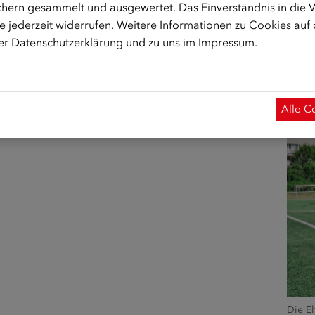
hern gesammelt und ausgewertet. Das Einverständnis in die
iese Zeit der Entbehrung einer Generation, die
 jederzeit widerrufen. Weitere Informationen zu Cookies auf
rer
Datenschutzerklärung
und zu uns im
Impressum
.
Modera
 Küche in Österreich. Mit dabei ist etwa
Mesut
Geschi
türkische Restaurant in Wien.
Gasta
Alle C
azin | Sommer 2024: Österreichischer
Die E