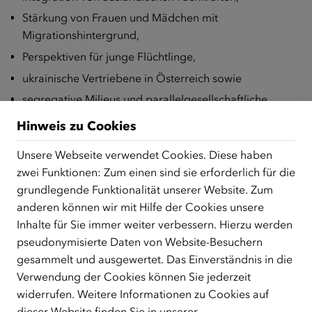
Stärkung von Frauen und Mädchen mit
Migrationshintergrund,
Perspektiven für junge Flüchtlinge,
ukrainische Vertriebene in Österreich sowie
segregative Milieus und parallelgesellschaftliche
Strukturen.
Hinweis zu Cookies
Ein zusätzlicher Schwerpunkt wird erstmals auf Beiträge
Unsere Webseite verwendet Cookies. Diese haben
gelegt, die sich sachlich und faktenbasiert mit
zwei Funktionen: Zum einen sind sie erforderlich für die
Antisemitismus im Integrations- und Migrationskontext
grundlegende Funktionalität unserer Website. Zum
auseinandersetzen.
anderen können wir mit Hilfe der Cookies unsere
Beiträge einreichen oder Journalist/innen
Inhalte für Sie immer weiter verbessern. Hierzu werden
vorschlagen
pseudonymisierte Daten von Website-Besuchern
gesammelt und ausgewertet. Das Einverständnis in die
Bis 15. September 2024 können Journalist/innen ihre
Verwendung der Cookies können Sie jederzeit
Beiträge selbst einreichen, zudem können
widerrufen. Weitere Informationen zu Cookies auf
herausragende Beiträge auch durch Dritte
dieser Website finden Sie in unserer