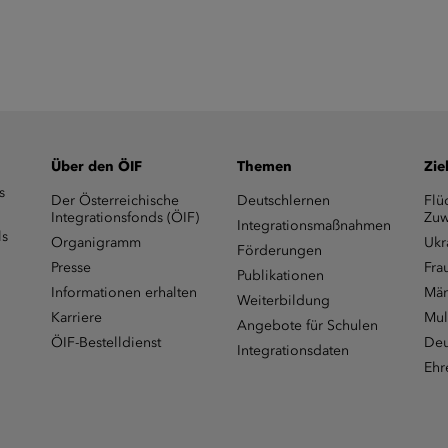
Über den ÖIF
Themen
Zie
s
Der Österreichische
Deutschlernen
Flü
Integrationsfonds (ÖIF)
Zuw
Integrationsmaßnahmen
ls
Organigramm
Ukr
Förderungen
Presse
Fra
Publikationen
Informationen erhalten
Män
Weiterbildung
Karriere
Mul
Angebote für Schulen
ÖIF-Bestelldienst
Deu
Integrationsdaten
Ehr