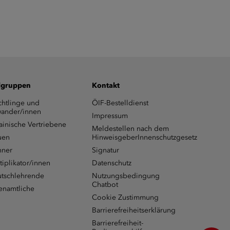
lgruppen
Kontakt
chtlinge und
ÖIF-Bestelldienst
ander/innen
Impressum
ainische Vertriebene
Meldestellen nach dem
uen
HinweisgeberInnenschutzgesetz
ner
Signatur
tiplikator/innen
Datenschutz
tschlehrende
Nutzungsbedingung
Chatbot
enamtliche
Cookie Zustimmung
Barrierefreiheitserklärung
Barrierefreiheit-