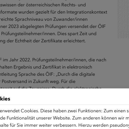
wissen der österreichischen Rechts- und
formate wurden gezielt für den Integrationskontext
reichte Sprachniveau von Zuwander/innen
ner 2023 abgelegten Prüfungen versendet der ÖIF
e Prüfungsteilnehmer/innen. Dies spart Zeit und
 der Echtheit der Zertifikate erleichtert.
F im Jahr 2022. Prüfungsteilnehmer/innen, die nach
lten Ergebnis und Zertifikat in elektronisch
tleitung Sprache des ÖIF: „Durch die digitale
 Postversand in Zukunft weg. Für die
tezeit auf die Zeugnisse. Durch die elektronische
te Sicherheitsstandards in Bezug auf
kies
ersonen, die über keine E-Mailadresse verfügen,
IF-Integrationszentren stehen für weitere
erwendet Cookies. Diese haben zwei Funktionen: Zum einen sin
de Funktionalität unserer Website. Zum anderen können wir mi
alte für Sie immer weiter verbessern. Hierzu werden pseudon