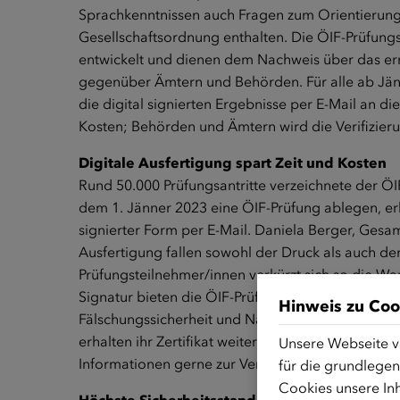
Sprachkenntnissen auch Fragen zum Orientierungs
Gesellschaftsordnung enthalten. Die ÖIF-Prüfungs
entwickelt und dienen dem Nachweis über das er
gegenüber Ämtern und Behörden. Für alle ab Jän
die digital signierten Ergebnisse per E-Mail an di
Kosten; Behörden und Ämtern wird die Verifizierung
Digitale Ausfertigung spart Zeit und Kosten
Rund 50.000 Prüfungsantritte verzeichnete der ÖI
dem 1. Jänner 2023 eine ÖIF-Prüfung ablegen, erha
signierter Form per E-Mail. Daniela Berger, Gesam
Ausfertigung fallen sowohl der Druck als auch der
Prüfungsteilnehmer/innen verkürzt sich so die War
Signatur bieten die ÖIF-Prüfungszertifikate höchs
Hinweis zu Coo
Fälschungssicherheit und Nachvollziehbarkeit.“ P
erhalten ihr Zertifikat weiterhin postalisch; die Ö
Unsere Webseite v
Informationen gerne zur Verfügung.
für die grundlegen
Cookies unsere Inh