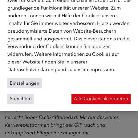
zwei Funktionen: Zum einen sind sie erforderlich für die
gibt die Möglichkeit zur Weiterbildung und
grundlegende Funktionalität unserer Website. Zum
Qualifizierung. Damit schaffen Pflegeberufe vielfältige
anderen können wir mit Hilfe der Cookies unsere
und langfristige Perspektiven.“
Inhalte für Sie immer weiter verbessern. Hierzu werden
pseudonymisierte Daten von Website-Besuchern
Bernhard Strobl, Rotes Kreuz Steiermark:
„Potentielle
gesammelt und ausgewertet. Das Einverständnis in die
zukünftige Fachkräfte für die Pflege müssen gezielt
Verwendung der Cookies können Sie jederzeit
angesprochen und über die Vorteile dieses Berufsfeldes
widerrufen. Weitere Informationen zu Cookies auf
informiert werden. Der Austausch zwischen
dieser Website finden Sie in unserer
Interessent/innen und Pflegeorganisationen ist extrem
Datenschutzerklärung
und zu uns im
Impressum
.
wichtig, um Hürden auf dem Weg in die Pflege
abzubauen. Die ÖIF-Karriereplattform: Pflege- und
Einstellungen
Gesundheitsberufe bietet eine gute Möglichkeit dazu.“
Speichern
Alle Cookies akzeptieren
Tamara Hildner, Leiterin des Teams Berufschancen im
ÖIF:
„Insbesondere im Gesundheits- und Pflegebereich
herrscht hoher Fachkräftebedarf. Mit bundesweiten
Karriereplattformen bringt der ÖIF rasch und
unkompliziert Pflegeeinrichtungen mit