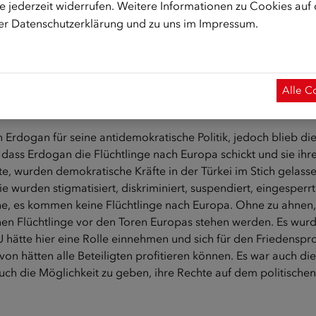
 jederzeit widerrufen. Weitere Informationen zu Cookies auf
engesellschaft konstruiert. Wir müssen wieder versuchen, u
rer
Datenschutzerklärung
und zu uns im
Impressum
.
Stil nicht spalten lassen. Das hält uns von wahren Problemen w
esprochen harten Umgang von Österreich und der EU mit 
Alle C
uasi-Diktatur“ etc. gefallen.
en Erdogan für seine antidemokratische Politik, jedoch blieb di
ass Erdogan die Flüchtlinge nach Europa schickt und sie ihre 
, wurden demokratische Kräfte in der Türkei im Stich gelassen,
ie wurden stigmatisiert, diskriminiert, suspendiert, eingespe
, es kommen keine Flüchtlinge nach Europa. Ohne zu ahnen, da
onen Flüchtlinge vor den Toren Europas stehen werden. Es wurd
ätte hier eine Rolle einnehmen und sich für den Friedensproze
von hätten alle Beteiligten profitieren können. Es war auch d
uch die Möglichkeit zu geben, ihre Rechte auf dem politische