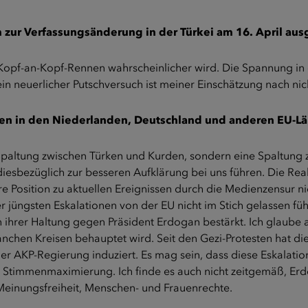
zur Verfassungsänderung in der Türkei am 16. April au
n Kopf-an-Kopf-Rennen wahrscheinlicher wird. Die Spannung in 
 ein neuerlicher Putschversuch ist meiner Einschätzung nach ni
nen in den Niederlanden, Deutschland und anderen EU-Lä
e Spaltung zwischen Türken und Kurden, sondern eine Spaltun
diesbezüglich zur besseren Aufklärung bei uns führen. Die Re
 ihre Position zu aktuellen Ereignissen durch die Medienzensur
er jüngsten Eskalationen von der EU nicht im Stich gelassen 
 in ihrer Haltung gegen Präsident Erdogan bestärkt. Ich glaube
anchen Kreisen behauptet wird. Seit den Gezi-Protesten hat di
der AKP-Regierung induziert. Es mag sein, dass diese Eskalat
men Stimmenmaximierung. Ich finde es auch nicht zeitgemäß, Er
 Meinungsfreiheit, Menschen- und Frauenrechte.