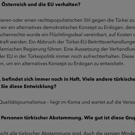
h Österreich und die EU verhalten?
ieren oder einen rechtspopulistischen Stil gegen die Türkei zu f
wir ein alternatives demokratisches Konzept zu Erdogan, denn
chenrechte wurde ein Flüchtlingsdeal vereinbart, auf Kosten 
ft werden. Ein Abbruch der Türkei-EU-Beitrittsverhandlungen 
 islamischen Regierung führen. Eine Aussetzung der Verhandl
er EU in der Türkeipolitik immer noch aufrechterhalten. Diese
en, um ein alternatives Konzept zu Erdogan zu entwickeln.
t, befindet sich immer noch in Haft. Viele andere türkis
n Sie diese Entwicklung?
 Qualitätsjournalismus – liegt im Koma und wartet auf die Verso
0 Personen türkischer Abstammung. Wie gut ist diese Gru
icht alle türkischer Abstammung sind. Auch die ganzen Minder