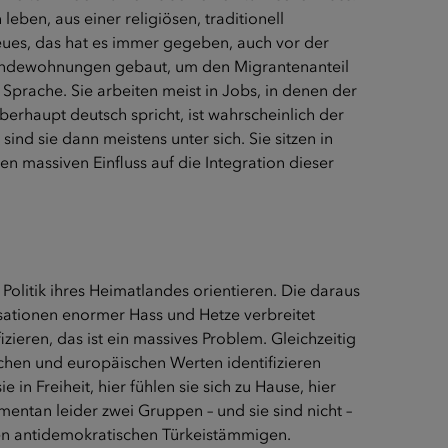
eben, aus einer religiösen, traditionell
 Neues, das hat es immer gegeben, auch vor der
eindewohnungen gebaut, um den Migrantenanteil
 Sprache. Sie arbeiten meist in Jobs, in denen der
berhaupt deutsch spricht, ist wahrscheinlich der
nd sie dann meistens unter sich. Sie sitzen in
n massiven Einfluss auf die Integration dieser
olitik ihres Heimatlandes orientieren. Die daraus
isationen enormer Hass und Hetze verbreitet
zieren, das ist ein massives Problem. Gleichzeitig
schen und europäischen Werten identifizieren
e in Freiheit, hier fühlen sie sich zu Hause, hier
mentan leider zwei Gruppen – und sie sind nicht –
 den antidemokratischen Türkeistämmigen.