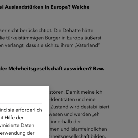
i Auslandstürken in Europa? Welche
er nicht berücksichtigt. Die Debatte hätte
r die türkeistämmigen Bürger in Europa äußerst
 verlangt, dass sie sich zu ihrem „Vaterland“
der Mehrheitsgesellschaft auswirken? Bzw.
 Integrationsarbeit zerstören. Damit meine ich
opa, haben Patch-Work-Identitäten und eine
s bunte Europa. Dieser Zustand wird destabilisiert
d sie erforderlich
„eh nie integriert“ gewesen und werden „eh
t Hilfe der
ei kategorisiert, auch innerhalb der
ymisierte Daten
Kurden, zu guten Muslimen und islamfeindlichen
 Verwendung der
 Minderheit in der Mehrheitsgesellschaft bilden,