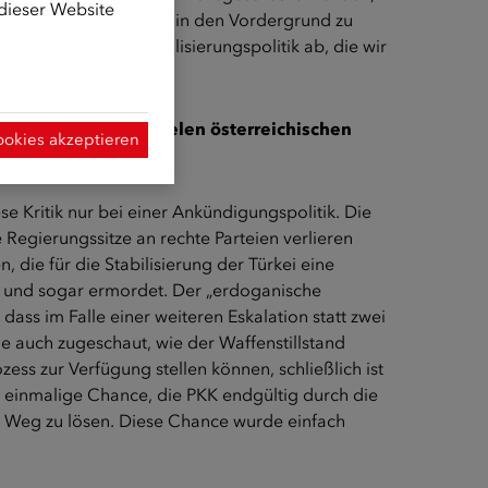
 dieser Website
nsere Gemeinsamkeiten in den Vordergrund zu
ie zum Beispiel Globalisierungspolitik ab, die wir
der Türkei? Von vielen österreichischen
ookies akzeptieren
ese Kritik nur bei einer Ankündigungspolitik. Die
Regierungssitze an rechte Parteien verlieren
 die für die Stabilisierung der Türkei eine
rrt und sogar ermordet. Der „erdoganische
ss im Falle einer weiteren Eskalation statt zwei
e auch zugeschaut, wie der Waffenstillstand
ss zur Verfügung stellen können, schließlich ist
ie einmalige Chance, die PKK endgültig durch die
n Weg zu lösen. Diese Chance wurde einfach