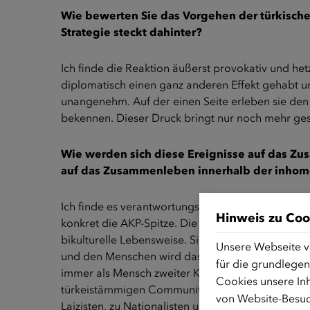
Wie bewerten Sie das Vorgehen der türkisc
Strategie steckt dahinter?
Ich finde die Reaktion äußerst provokativ und het
diplomatisch einen ganz anderen Effekt gehabt und
unangenehm. Auf der einen Seite erleben sie den 
bekennen. Dieser Druck bringt nur noch mehr gesel
Wie werden sich diese Ereignisse auf das Z
auf das Zusammenleben innerhalb der inhomo
Ich finde es verantwortungslos, wenn Politiker a
Hinweis zu Coo
konkret die AKP-Spitze. Die türkeistämmigen Bür
bikulturelle Lebensweise. Sie haben verschiedene I
Unsere Webseite v
und den Menschen wird das Zugehörigkeitsgefühl
für die grundlegen
immer als Mensch zweiter Klasse“ behandelt. Mens
Cookies unsere Inh
türkeistämmigen Community. Sie werden zu regie
von Website-Besuc
Laizisten, zu Nationalisten und Staatsverrätern e