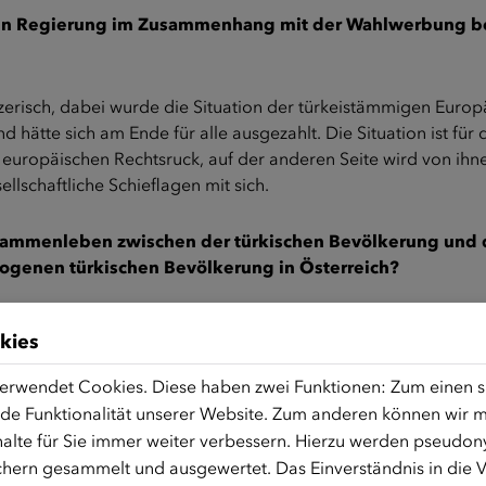
hen Regierung im Zusammenhang mit der Wahlwerbung be
zerisch, dabei wurde die Situation der türkeistämmigen Europä
 hätte sich am Ende für alle ausgezahlt. Die Situation ist fü
europäischen Rechtsruck, auf der anderen Seite wird von ihnen
lschaftliche Schieflagen mit sich.
usammenleben zwischen der türkischen Bevölkerung und 
genen türkischen Bevölkerung in Österreich?
ufgrund persönlicher Profitmaximierung unsere jahrzehntelange
kies
ger gehören zu Europa, haben ihren Lebensmittelpunkt in Eur
dentitäten in ihrer Brust und das ist eine Bereicherung für da
erwendet Cookies. Diese haben zwei Funktionen: Zum einen sin
 weggenommen, in dem man ihnen das Gefühl gibt, sie wären 
de Funktionalität unserer Website. Zum anderen können wir mi
chen werden aufgrund dieser importierten Politik aus der Türk
alte für Sie immer weiter verbessern. Hierzu werden pseudon
rungsnahen und regierungsfernen Aleviten, zu AKP- und PKK-
hern gesammelt und ausgewertet. Das Einverständnis in die
tc. separiert. Obwohl Menschen mit Migrationshintergrund eine