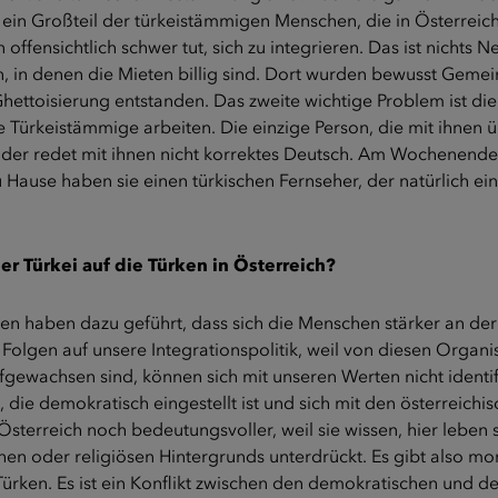
in Großteil der türkeistämmigen Menschen, die in Österreich l
offensichtlich schwer tut, sich zu integrieren. Das ist nichts
 in denen die Mieten billig sind. Dort wurden bewusst Gem
Ghettoisierung entstanden. Das zweite wichtige Problem ist die
e Türkeistämmige arbeiten. Die einzige Person, die mit ihnen ü
der redet mit ihnen nicht korrektes Deutsch. Am Wochenende si
ause haben sie einen türkischen Fernseher, der natürlich eine
r Türkei auf die Türken in Österreich?
 haben dazu geführt, dass sich die Menschen stärker an der P
Folgen auf unsere Integrationspolitik, weil von diesen Organ
fgewachsen sind, können sich mit unseren Werten nicht identifi
die demokratisch eingestellt ist und sich mit den österreichi
 Österreich noch bedeutungsvoller, weil sie wissen, hier leben si
hen oder religiösen Hintergrunds unterdrückt. Es gibt also mo
 Türken. Es ist ein Konflikt zwischen den demokratischen und