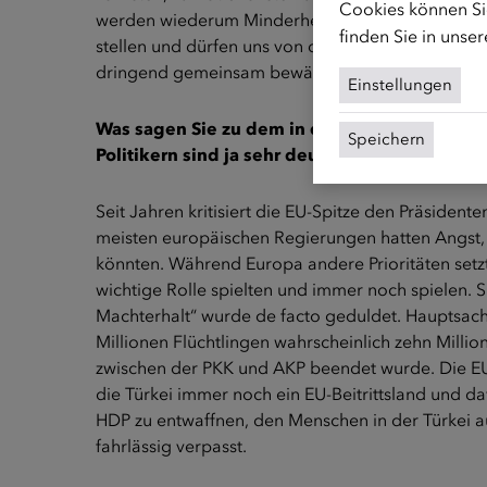
Cookies können Sie
werden wiederum Minderheiten in der Minderheit
finden Sie in unse
stellen und dürfen uns von diesem populistischen 
dringend gemeinsam bewältigen müssen.
Einstellungen
Was sagen Sie zu dem in diesem Kontext ausg
Speichern
Politikern sind ja sehr deutliche Worte wie „Q
Seit Jahren kritisiert die EU-Spitze den Präsident
meisten europäischen Regierungen hatten Angst, d
könnten. Während Europa andere Prioritäten setzte
wichtige Rolle spielten und immer noch spielen. S
Machterhalt“ wurde de facto geduldet. Hauptsache
Millionen Flüchtlingen wahrscheinlich zehn Milli
zwischen der PKK und AKP beendet wurde. Die EU h
die Türkei immer noch ein EU-Beitrittsland und da
HDP zu entwaffnen, den Menschen in der Türkei a
fahrlässig verpasst.