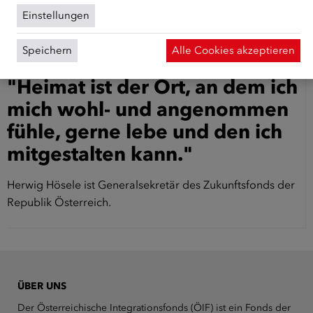
Ulrich Greiner war Feuilletonchef der ZEIT und ist seit 2011
Einstellungen
Präsident der Freien Akademie der Künste in Hamburg.
Speichern
Alle Cookies akzeptieren
"Heimat ist der Ort, an dem ich
mich wohl- und angenommen
fühle, gerne lebe und den ich
mitgestalten kann."
Herwig Hösele ist Generalsekretär des Zukunftsfonds der
Republik Österreich.
ÜBER UNS
Der Österreichische Integrationsfonds (ÖIF) ist ein Fonds der