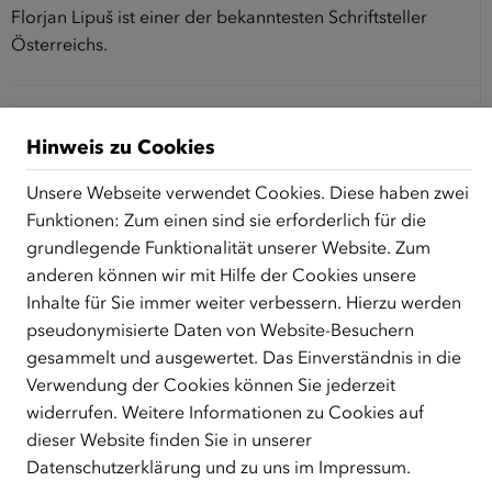
Florjan Lipuš ist einer der bekanntesten Schriftsteller
Österreichs.
"Kulturelles Gedächtnis und
Hinweis zu Cookies
kollektive Identitäten sind nicht
statisch, sondern Produkte
Unsere Webseite verwendet Cookies. Diese haben zwei
Funktionen: Zum einen sind sie erforderlich für die
dynamischer Prozesse."
grundlegende Funktionalität unserer Website. Zum
anderen können wir mit Hilfe der Cookies unsere
Helga Maria Wolf ist Ethnologin und Herausgeberin des
Inhalte für Sie immer weiter verbessern. Hierzu werden
Austria Forum.
pseudonymisierte Daten von Website-Besuchern
gesammelt und ausgewertet. Das Einverständnis in die
Verwendung der Cookies können Sie jederzeit
"Den Weltbürger gibt es nicht.
widerrufen. Weitere Informationen zu Cookies auf
Es gibt ihn als Idee, aber nicht
dieser Website finden Sie in unserer
de facto."
Datenschutzerklärung
und zu uns im
Impressum
.