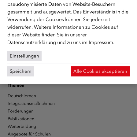
unterstützt.
mehr
pseudonymisierte Daten von Website-Besuchern
gesammelt und ausgewertet. Das Einverständnis in die
Facebook
YouTube
Instagram
LinkedIn
Verwendung der Cookies können Sie jederzeit
widerrufen. Weitere Informationen zu Cookies auf
Über den ÖIF
dieser Website finden Sie in unserer
Der Österreichische Integrationsfonds (ÖIF)
Datenschutzerklärung
und zu uns im
Impressum
.
Organigramm
Presse
Einstellungen
Informationen erhalten
Karriere
Speichern
Alle Cookies akzeptieren
ÖIF-Bestelldienst
Themen
Deutschlernen
Integrationsmaßnahmen
Förderungen
Publikationen
Weiterbildung
Angebote für Schulen