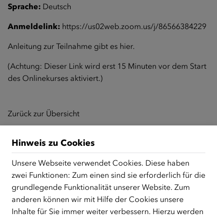
Sprache:
Deutsch
Anmeldelink:
https://us02web.zoom.us/j/86566384229
Anleitung zur Teilnahme gibt es
hier
.
(Achtung: Dieser Link wird erst 15 Minuten vor dem Start
des Onlinekurses aktiviert.)
Zurück zur Übersicht
Hinweis zu Cookies
ÜBER UNS
Unsere Webseite verwendet Cookies. Diese haben
Der Österreichische Integrationsfonds (ÖIF) ist ein Fonds der
zwei Funktionen: Zum einen sind sie erforderlich für die
Republik Österreich, der Flüchtlinge, subsidiär
grundlegende Funktionalität unserer Website. Zum
Schutzberechtigte, Vertriebene sowie Zuwander/innen als
anderen können wir mit Hilfe der Cookies unsere
zentrale Anlaufstelle bei der Integration in Österreich
Inhalte für Sie immer weiter verbessern. Hierzu werden