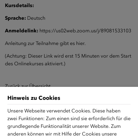
Kursdetails:
Sprache:
Deutsch
Anmeldelink:
https://us02web.zoom.us/j/89081533103
Anleitung zur Teilnahme gibt es
hier
.
(Achtung: Dieser Link wird erst 15 Minuten vor dem Start
des Onlinekurses aktiviert.)
Zurück zur Übersicht
Hinweis zu Cookies
Unsere Webseite verwendet Cookies. Diese haben
ÜBER UNS
zwei Funktionen: Zum einen sind sie erforderlich für die
Der Österreichische Integrationsfonds (ÖIF) ist ein Fonds der
grundlegende Funktionalität unserer Website. Zum
Republik Österreich, der Flüchtlinge, subsidiär
anderen können wir mit Hilfe der Cookies unsere