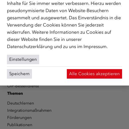
Schutzberechtigte, Vertriebene sowie Zuwander/innen als
Inhalte für Sie immer weiter verbessern. Hierzu werden
zentrale Anlaufstelle bei der Integration in Österreich
pseudonymisierte Daten von Website-Besuchern
unterstützt.
mehr
gesammelt und ausgewertet. Das Einverständnis in die
Facebook
YouTube
Instagram
LinkedIn
Verwendung der Cookies können Sie jederzeit
widerrufen. Weitere Informationen zu Cookies auf
dieser Website finden Sie in unserer
Über den ÖIF
Datenschutzerklärung
und zu uns im
Impressum
.
Der Österreichische Integrationsfonds (ÖIF)
Organigramm
Einstellungen
Presse
Informationen erhalten
Speichern
Alle Cookies akzeptieren
Karriere
ÖIF-Bestelldienst
Themen
Deutschlernen
Integrationsmaßnahmen
Förderungen
Publikationen