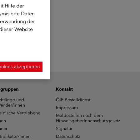
t Hilfe der
ymisierte Daten
 Verwendung der
 dieser Website
ookies akzeptieren
lgruppen
Kontakt
chtlinge und
ÖIF-Bestelldienst
ander/innen
Impressum
ainische Vertriebene
Meldestellen nach dem
uen
HinweisgeberInnenschutzgesetz
ner
Signatur
tiplikator/innen
Datenschutz