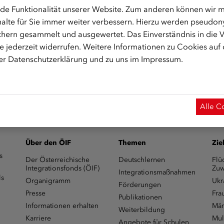
de Funktionalität unserer Website. Zum anderen können wir mi
alte für Sie immer weiter verbessern. Hierzu werden pseudon
hern gesammelt und ausgewertet. Das Einverständnis in die
 jederzeit widerrufen. Weitere Informationen zu Cookies auf
 Start des Onlinekurses aktiviert.)
rer
Datenschutzerklärung
und zu uns im
Impressum
.
Alle C
Über den ÖIF
Themen
Zie
s
Der Österreichische
Deutschlernen
Flü
Integrationsfonds (ÖIF)
Zuw
Integrationsmaßnahmen
ls
Organigramm
Ukr
Förderungen
Presse
Fra
Publikationen
Informationen erhalten
Män
Weiterbildung
Karriere
Mul
Angebote für Schulen