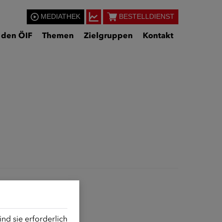
MEDIATHEK
BESTELLDIENST
 den ÖIF
Themen
Zielgruppen
Kontakt
d sie erforderlich