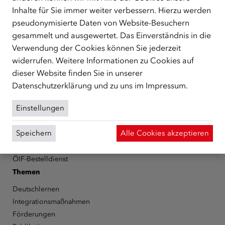
Inhalte für Sie immer weiter verbessern. Hierzu werden
Schutzberechtigte, Vertriebene sowie Zuwander/innen als
zentrale Anlaufstelle bei der Integration in Österreich
pseudonymisierte Daten von Website-Besuchern
unterstützt.
mehr
gesammelt und ausgewertet. Das Einverständnis in die
Verwendung der Cookies können Sie jederzeit
Facebook
YouTube
Instagram
LinkedIn
widerrufen. Weitere Informationen zu Cookies auf
dieser Website finden Sie in unserer
Über den ÖIF
Datenschutzerklärung
und zu uns im
Impressum
.
Der Österreichische Integrationsfonds (ÖIF)
Einstellungen
Organigramm
Presse
Speichern
Alle Cookies akzeptieren
Informationen erhalten
Karriere
ÖIF-Bestelldienst
Themen
Deutschlernen
Integrationsmaßnahmen
Förderungen