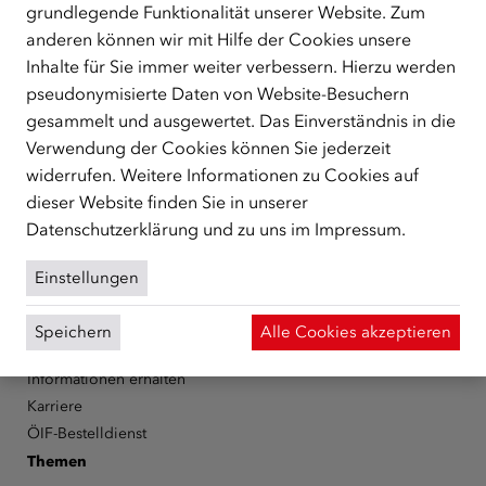
grundlegende Funktionalität unserer Website. Zum
ÜBER UNS
anderen können wir mit Hilfe der Cookies unsere
Der Österreichische Integrationsfonds (ÖIF) ist ein Fonds der
Inhalte für Sie immer weiter verbessern. Hierzu werden
Republik Österreich, der Flüchtlinge, subsidiär
pseudonymisierte Daten von Website-Besuchern
Schutzberechtigte, Vertriebene sowie Zuwander/innen als
gesammelt und ausgewertet. Das Einverständnis in die
zentrale Anlaufstelle bei der Integration in Österreich
Verwendung der Cookies können Sie jederzeit
unterstützt.
mehr
widerrufen. Weitere Informationen zu Cookies auf
Facebook
YouTube
Instagram
LinkedIn
dieser Website finden Sie in unserer
Datenschutzerklärung
und zu uns im
Impressum
.
Über den ÖIF
Einstellungen
Der Österreichische Integrationsfonds (ÖIF)
Organigramm
Speichern
Alle Cookies akzeptieren
Presse
Informationen erhalten
Karriere
ÖIF-Bestelldienst
Themen