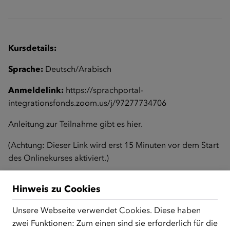
Kursdetails:
Sprache:
Deutsch/Arabisch
Anmeldelink:
https://sprachportal-
integrationsfonds.zoom.us/j/97277734706
Anleitung zur Teilnahme gibt es
hier
.
(Achtung: Dieser Link wird erst 15 Minuten vor dem Start
des Onlinekurses aktiviert.)
Hinweis zu Cookies
Zurück zur Übersicht
Unsere Webseite verwendet Cookies. Diese haben
zwei Funktionen: Zum einen sind sie erforderlich für die