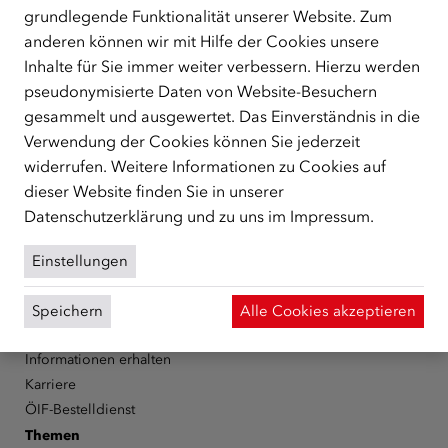
grundlegende Funktionalität unserer Website. Zum
ÜBER UNS
anderen können wir mit Hilfe der Cookies unsere
Inhalte für Sie immer weiter verbessern. Hierzu werden
Der Österreichische Integrationsfonds (ÖIF) ist ein Fonds der
Republik Österreich, der Flüchtlinge, subsidiär
pseudonymisierte Daten von Website-Besuchern
Schutzberechtigte, Vertriebene sowie Zuwander/innen als
gesammelt und ausgewertet. Das Einverständnis in die
zentrale Anlaufstelle bei der Integration in Österreich
Verwendung der Cookies können Sie jederzeit
unterstützt.
mehr
widerrufen. Weitere Informationen zu Cookies auf
dieser Website finden Sie in unserer
Facebook
YouTube
Instagram
LinkedIn
Datenschutzerklärung
und zu uns im
Impressum
.
Über den ÖIF
Einstellungen
Der Österreichische Integrationsfonds (ÖIF)
Organigramm
Speichern
Alle Cookies akzeptieren
Presse
Informationen erhalten
Karriere
ÖIF-Bestelldienst
Themen