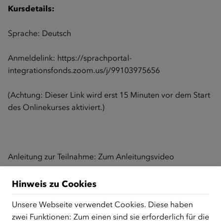
Kursdetails:
Sprache: Deutsch
Anmeldelink:
https://sprachportal-
integrationsfonds.zoom.us/j/99103975656
(Achtung: Dieser Link wird erst 15 Minuten vor dem Start
des Onlinekurses aktiviert.)
Anleitung zur Teilnahme:
Zum Anleitungsvideo
Hinweis zu Cookies
Zurück zur Übersicht
Unsere Webseite verwendet Cookies. Diese haben
zwei Funktionen: Zum einen sind sie erforderlich für die