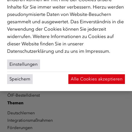
Republik Österreich, der Flüchtlinge, subsidiär
Inhalte für Sie immer weiter verbessern. Hierzu werden
Schutzberechtigte, Vertriebene sowie Zuwander/innen als
pseudonymisierte Daten von Website-Besuchern
zentrale Anlaufstelle bei der Integration in Österreich
unterstützt.
mehr
gesammelt und ausgewertet. Das Einverständnis in die
Verwendung der Cookies können Sie jederzeit
Facebook
YouTube
Instagram
LinkedIn
widerrufen. Weitere Informationen zu Cookies auf
dieser Website finden Sie in unserer
Über den ÖIF
Datenschutzerklärung
und zu uns im
Impressum
.
Der Österreichische Integrationsfonds (ÖIF)
Einstellungen
Organigramm
Presse
Speichern
Alle Cookies akzeptieren
Informationen erhalten
Karriere
ÖIF-Bestelldienst
Themen
Deutschlernen
Integrationsmaßnahmen
Förderungen