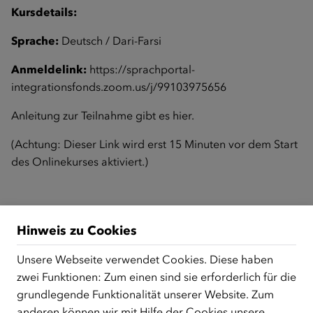
Kursdetails:
Sprache:
Deutsch / Dari-Farsi
Anmeldelink:
https://sprachportal-
integrationsfonds.zoom.us/j/99103975656
Anleitung zur Teilnahme gibt es
hier
.
(Achtung: Dieser Link wird erst 15 Minuten vor dem Start
des Onlinekurses aktiviert.)
Zurück zur Übersicht
Hinweis zu Cookies
Unsere Webseite verwendet Cookies. Diese haben
zwei Funktionen: Zum einen sind sie erforderlich für die
ÜBER UNS
grundlegende Funktionalität unserer Website. Zum
Der Österreichische Integrationsfonds (ÖIF) ist ein Fonds der
anderen können wir mit Hilfe der Cookies unsere