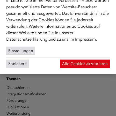
Inhalte für Sie immer weiter verbessern. Hierzu werden
zentrale Anlaufstelle bei der Integration in Österreich
pseudonymisierte Daten von Website-Besuchern
unterstützt.
mehr
gesammelt und ausgewertet. Das Einverständnis in die
Facebook
YouTube
Instagram
LinkedIn
Verwendung der Cookies können Sie jederzeit
widerrufen. Weitere Informationen zu Cookies auf
Über den ÖIF
dieser Website finden Sie in unserer
Datenschutzerklärung
und zu uns im
Impressum
.
Der Österreichische Integrationsfonds (ÖIF)
Organigramm
Einstellungen
Presse
Informationen erhalten
Speichern
Alle Cookies akzeptieren
Karriere
ÖIF-Bestelldienst
Themen
Deutschlernen
Integrationsmaßnahmen
Förderungen
Publikationen
Weiterbildung