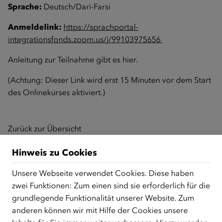
Sprache:
Deutsch/Dari-Farsi
Anmeldelink:
https://sprachportal-
integrationsfonds.zoom.us/j/99103975656
Anleitung zur Teilnahme gibt es
hier
.
(Achtung: Dieser Link wird erst 15 Minuten vor dem Start
des Onlinekurses aktiviert.)
Zurück zur Übersicht
Hinweis zu Cookies
Unsere Webseite verwendet Cookies. Diese haben
ÜBER UNS
zwei Funktionen: Zum einen sind sie erforderlich für die
Der Österreichische Integrationsfonds (ÖIF) ist ein Fonds der
grundlegende Funktionalität unserer Website. Zum
Republik Österreich, der Flüchtlinge, subsidiär
anderen können wir mit Hilfe der Cookies unsere
Schutzberechtigte, Vertriebene sowie Zuwander/innen als