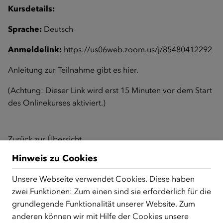
Kursdetails:
Sprache:
Deutsch
Anmeldelink:
https://us06web.zoom.us/j/85480412292
Anleitung zur Teilnahme gibt es
hier
.
(Achtung: Dieser Link wird erst 15 Minuten vor dem Start
des Onlinekurses aktiviert.)
Zurück zur Übersicht
Hinweis zu Cookies
Unsere Webseite verwendet Cookies. Diese haben
ÜBER UNS
zwei Funktionen: Zum einen sind sie erforderlich für die
Der Österreichische Integrationsfonds (ÖIF) ist ein Fonds der
grundlegende Funktionalität unserer Website. Zum
Republik Österreich, der Flüchtlinge, subsidiär
anderen können wir mit Hilfe der Cookies unsere