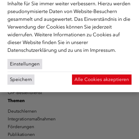
Schutzberechtigte, Vertriebene sowie Zuwander/innen als
Inhalte für Sie immer weiter verbessern. Hierzu werden
zentrale Anlaufstelle bei der Integration in Österreich
pseudonymisierte Daten von Website-Besuchern
unterstützt.
mehr
gesammelt und ausgewertet. Das Einverständnis in die
Facebook
YouTube
Instagram
LinkedIn
Verwendung der Cookies können Sie jederzeit
widerrufen. Weitere Informationen zu Cookies auf
dieser Website finden Sie in unserer
Über den ÖIF
Datenschutzerklärung
und zu uns im
Impressum
.
Der Österreichische Integrationsfonds (ÖIF)
Organigramm
Einstellungen
Presse
Informationen erhalten
Speichern
Alle Cookies akzeptieren
Karriere
ÖIF-Bestelldienst
Themen
Deutschlernen
Integrationsmaßnahmen
Förderungen
Publikationen