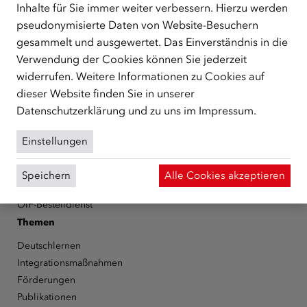
Schutzberechtigte, Vertriebene sowie Zuwander/innen als
Inhalte für Sie immer weiter verbessern. Hierzu werden
zentrale Anlaufstelle bei der Integration in Österreich
pseudonymisierte Daten von Website-Besuchern
unterstützt.
mehr
gesammelt und ausgewertet. Das Einverständnis in die
Facebook
YouTube
Instagram
LinkedIn
Verwendung der Cookies können Sie jederzeit
widerrufen. Weitere Informationen zu Cookies auf
dieser Website finden Sie in unserer
Über den ÖIF
Datenschutzerklärung
und zu uns im
Impressum
.
Der Österreichische Integrationsfonds (ÖIF)
Organigramm
Einstellungen
Presse
Informationen erhalten
Speichern
Alle Cookies akzeptieren
Karriere
ÖIF-Bestelldienst
Themen
Deutschlernen
Integrationsmaßnahmen
Förderungen
Publikationen