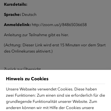
Kursdetails:
Sprache:
Deutsch
Anmeldelink:
http://zoom.us/j/84865036658
Anleitung zur Teilnahme gibt es
hier
.
(Achtung: Dieser Link wird erst 15 Minuten vor dem Start
des Onlinekurses aktiviert.)
Zurück zur Übersicht
Hinweis zu Cookies
Unsere Webseite verwendet Cookies. Diese haben
ÜBER UNS
zwei Funktionen: Zum einen sind sie erforderlich für die
Der Österreichische Integrationsfonds (ÖIF) ist ein Fonds der
grundlegende Funktionalität unserer Website. Zum
Republik Österreich, der Flüchtlinge, subsidiär
anderen können wir mit Hilfe der Cookies unsere