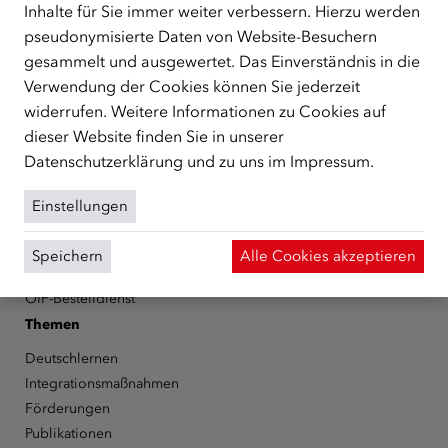
Schutzberechtigte, Vertriebene sowie Zuwander/innen als
Inhalte für Sie immer weiter verbessern. Hierzu werden
zentrale Anlaufstelle bei der Integration in Österreich
pseudonymisierte Daten von Website-Besuchern
unterstützt.
mehr
gesammelt und ausgewertet. Das Einverständnis in die
Facebook
YouTube
Instagram
LinkedIn
Verwendung der Cookies können Sie jederzeit
widerrufen. Weitere Informationen zu Cookies auf
dieser Website finden Sie in unserer
Über den ÖIF
Datenschutzerklärung
und zu uns im
Impressum
.
Der Österreichische Integrationsfonds (ÖIF)
Organigramm
Einstellungen
Presse
Informationen erhalten
Speichern
Alle Cookies akzeptieren
Karriere
ÖIF-Bestelldienst
Themen
Deutschlernen
Integrationsmaßnahmen
Förderungen
Publikationen