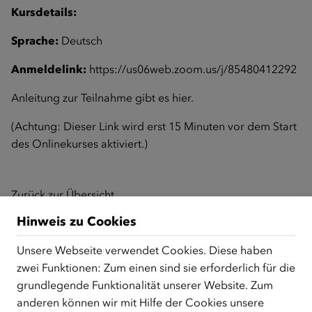
Kursdetails:
Sprache:
Deutsch
Anmeldelink:
https://us06web.zoom.us/j/85480412292
Anleitung zur Teilnahme gibt es
hier
.
(Achtung: Dieser Link wird erst 15 Minuten vor dem Start
des Onlinekurses aktiviert.)
Zurück zur Übersicht
Hinweis zu Cookies
Unsere Webseite verwendet Cookies. Diese haben
ÜBER UNS
zwei Funktionen: Zum einen sind sie erforderlich für die
Der Österreichische Integrationsfonds (ÖIF) ist ein Fonds der
grundlegende Funktionalität unserer Website. Zum
Republik Österreich, der Flüchtlinge, subsidiär
anderen können wir mit Hilfe der Cookies unsere