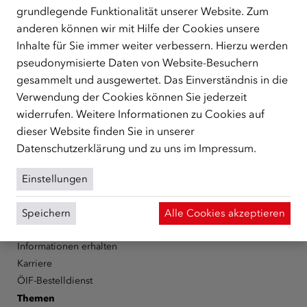
grundlegende Funktionalität unserer Website. Zum
ÜBER UNS
anderen können wir mit Hilfe der Cookies unsere
Inhalte für Sie immer weiter verbessern. Hierzu werden
Der Österreichische Integrationsfonds (ÖIF) ist ein Fonds der
Republik Österreich, der Flüchtlinge, subsidiär
pseudonymisierte Daten von Website-Besuchern
Schutzberechtigte, Vertriebene sowie Zuwander/innen als
gesammelt und ausgewertet. Das Einverständnis in die
zentrale Anlaufstelle bei der Integration in Österreich
Verwendung der Cookies können Sie jederzeit
unterstützt.
mehr
widerrufen. Weitere Informationen zu Cookies auf
dieser Website finden Sie in unserer
Facebook
YouTube
Instagram
LinkedIn
Datenschutzerklärung
und zu uns im
Impressum
.
Über den ÖIF
Einstellungen
Der Österreichische Integrationsfonds (ÖIF)
Organigramm
Speichern
Alle Cookies akzeptieren
Presse
Informationen erhalten
Karriere
ÖIF-Bestelldienst
Themen