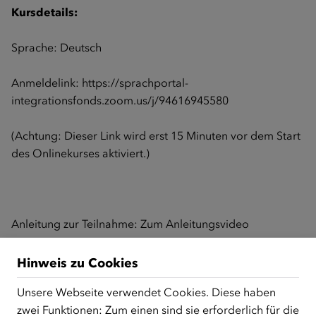
Kursdetails:
Sprache: Deutsch
Anmeldelink:
https://sprachportal-
integrationsfonds.zoom.us/j/94616945580
(Achtung: Dieser Link wird erst 15 Minuten vor dem Start
des Onlinekurses aktiviert.)
Anleitung zur Teilnahme:
Zum Anleitungsvideo
Hinweis zu Cookies
Zurück zur Übersicht
Unsere Webseite verwendet Cookies. Diese haben
zwei Funktionen: Zum einen sind sie erforderlich für die