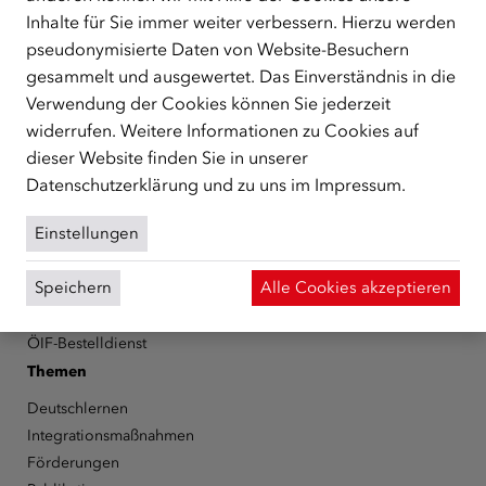
Inhalte für Sie immer weiter verbessern. Hierzu werden
Schutzberechtigte, Vertriebene sowie Zuwander/innen als
zentrale Anlaufstelle bei der Integration in Österreich
pseudonymisierte Daten von Website-Besuchern
unterstützt.
mehr
gesammelt und ausgewertet. Das Einverständnis in die
Verwendung der Cookies können Sie jederzeit
Facebook
YouTube
Instagram
LinkedIn
widerrufen. Weitere Informationen zu Cookies auf
dieser Website finden Sie in unserer
Über den ÖIF
Datenschutzerklärung
und zu uns im
Impressum
.
Der Österreichische Integrationsfonds (ÖIF)
Einstellungen
Organigramm
Presse
Speichern
Alle Cookies akzeptieren
Informationen erhalten
Karriere
ÖIF-Bestelldienst
Themen
Deutschlernen
Integrationsmaßnahmen
Förderungen