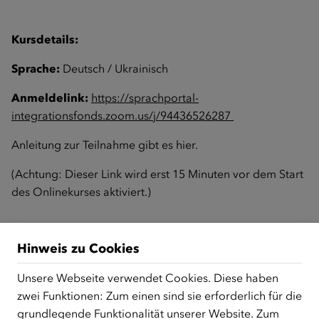
Kursdetails:
Sprache:
Deutsch / Ukrainisch
Anmeldelink:
https://sprachportal-
integrationsfonds.zoom.us/j/94436526287
Anleitung zur Teilnahme gibt es
hier
.
(Achtung: Dieser Link wird erst 15 Minuten vor dem Start
des Onlinekurses aktiviert.)
Zurück zur Übersicht
Hinweis zu Cookies
Unsere Webseite verwendet Cookies. Diese haben
zwei Funktionen: Zum einen sind sie erforderlich für die
ÜBER UNS
grundlegende Funktionalität unserer Website. Zum