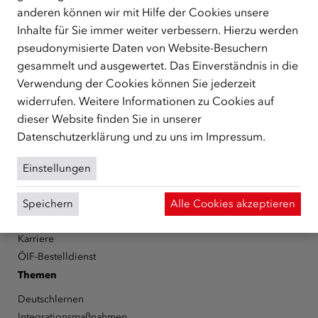
anderen können wir mit Hilfe der Cookies unsere
Der Österreichische Integrationsfonds (ÖIF) ist ein Fonds der
Inhalte für Sie immer weiter verbessern. Hierzu werden
Republik Österreich, der Flüchtlinge, subsidiär
Schutzberechtigte, Vertriebene sowie Zuwander/innen als
pseudonymisierte Daten von Website-Besuchern
zentrale Anlaufstelle bei der Integration in Österreich
gesammelt und ausgewertet. Das Einverständnis in die
unterstützt.
mehr
Verwendung der Cookies können Sie jederzeit
widerrufen. Weitere Informationen zu Cookies auf
Facebook
YouTube
Instagram
LinkedIn
dieser Website finden Sie in unserer
Datenschutzerklärung
und zu uns im
Impressum
.
Über den ÖIF
Der Österreichische Integrationsfonds (ÖIF)
Einstellungen
Organigramm
Presse
Speichern
Alle Cookies akzeptieren
Informationen erhalten
Karriere
ÖIF-Bestelldienst
Themen
Deutschlernen
Integrationsmaßnahmen