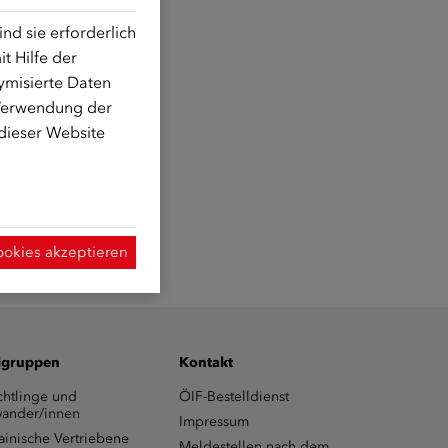
d sie erforderlich
t Hilfe der
ymisierte Daten
 Verwendung der
 dieser Website
ookies akzeptieren
lgruppen
Kontakt
chtlinge und
ÖIF-Bestelldienst
ander/innen
Impressum
ainische Vertriebene
Meldestellen nach dem