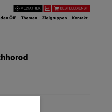
MEDIATHEK
BESTELLDIENST
 den ÖIF
Themen
Zielgruppen
Kontakt
schhorod