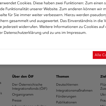
erwendet Cookies. Diese haben zwei Funktionen: Zum einen sin
de Funktionalität unserer Website. Zum anderen können wir mi
alte für Sie immer weiter verbessern. Hierzu werden pseudon
sfonds.zoom.us/j/94616945580
hern gesammelt und ausgewertet. Das Einverständnis in die
 jederzeit widerrufen. Weitere Informationen zu Cookies auf
rer
Datenschutzerklärung
und zu uns im
Impressum
.
 Start des Onlinekurses aktiviert.)
Alle C
Über den ÖIF
Themen
Zie
s
Der Österreichische
Deutschlernen
Flü
Integrationsfonds (ÖIF)
Zuw
Integrationsmaßnahmen
ls
Organigramm
Ukr
Förderungen
Presse
Fra
Publikationen