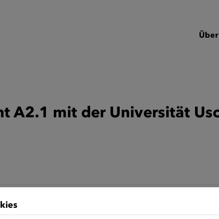
Über
t A2.1 mit der Universität U
kies