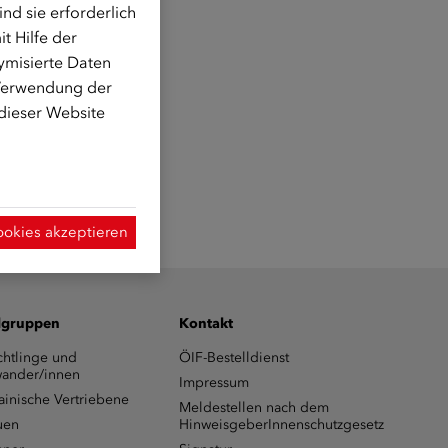
d sie erforderlich
t Hilfe der
ymisierte Daten
 Verwendung der
 dieser Website
ookies akzeptieren
lgruppen
Kontakt
chtlinge und
ÖIF-Bestelldienst
ander/innen
Impressum
ainische Vertriebene
Meldestellen nach dem
uen
HinweisgeberInnenschutzgesetz