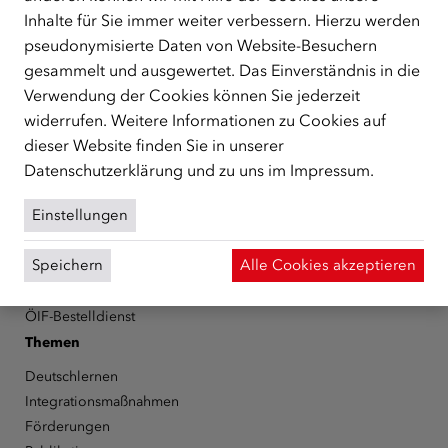
Inhalte für Sie immer weiter verbessern. Hierzu werden
Schutzberechtigte, Vertriebene sowie Zuwander/innen als
zentrale Anlaufstelle bei der Integration in Österreich
pseudonymisierte Daten von Website-Besuchern
unterstützt.
mehr
gesammelt und ausgewertet. Das Einverständnis in die
Verwendung der Cookies können Sie jederzeit
Facebook
YouTube
Instagram
LinkedIn
widerrufen. Weitere Informationen zu Cookies auf
dieser Website finden Sie in unserer
Über den ÖIF
Datenschutzerklärung
und zu uns im
Impressum
.
Der Österreichische Integrationsfonds (ÖIF)
Einstellungen
Organigramm
Presse
Speichern
Alle Cookies akzeptieren
Informationen erhalten
Karriere
ÖIF-Bestelldienst
Themen
Deutschlernen
Integrationsmaßnahmen
Förderungen