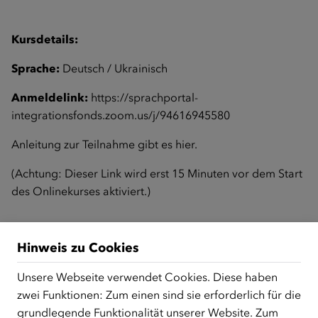
Kursdetails:
Sprache:
Deutsch / Ukrainisch
Anmeldelink:
https://sprachportal-
integrationsfonds.zoom.us/j/94616945580
Anleitung zur Teilnahme gibt es
hier
.
(Achtung: Dieser Link wird erst 15 Minuten vor dem Start
des Onlinekurses aktiviert.)
Zurück zur Übersicht
Hinweis zu Cookies
Unsere Webseite verwendet Cookies. Diese haben
zwei Funktionen: Zum einen sind sie erforderlich für die
ÜBER UNS
grundlegende Funktionalität unserer Website. Zum