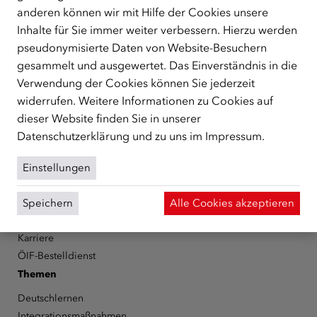
anderen können wir mit Hilfe der Cookies unsere
Der Österreichische Integrationsfonds (ÖIF) ist ein Fonds der
Inhalte für Sie immer weiter verbessern. Hierzu werden
Republik Österreich, der Flüchtlinge, subsidiär
Schutzberechtigte, Vertriebene sowie Zuwander/innen als
pseudonymisierte Daten von Website-Besuchern
zentrale Anlaufstelle bei der Integration in Österreich
gesammelt und ausgewertet. Das Einverständnis in die
unterstützt.
mehr
Verwendung der Cookies können Sie jederzeit
widerrufen. Weitere Informationen zu Cookies auf
Facebook
YouTube
Instagram
LinkedIn
dieser Website finden Sie in unserer
Datenschutzerklärung
und zu uns im
Impressum
.
Über den ÖIF
Der Österreichische Integrationsfonds (ÖIF)
Einstellungen
Organigramm
Presse
Speichern
Alle Cookies akzeptieren
Informationen erhalten
Karriere
ÖIF-Bestelldienst
Themen
Deutschlernen
Integrationsmaßnahmen