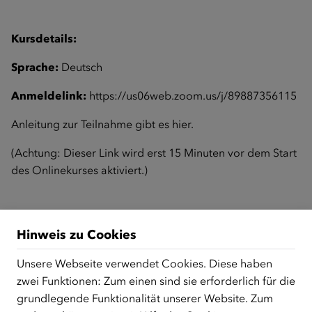
Kursdetails:
Sprache:
Deutsch
Anmeldelink:
https://us06web.zoom.us/j/89887356115
Anleitung zur Teilnahme gibt es
hier
.
(Achtung: Dieser Link wird erst 15 Minuten vor dem Start
des Onlinekurses aktiviert.)
Zurück zur Übersicht
Hinweis zu Cookies
Unsere Webseite verwendet Cookies. Diese haben
zwei Funktionen: Zum einen sind sie erforderlich für die
ÜBER UNS
grundlegende Funktionalität unserer Website. Zum
Der Österreichische Integrationsfonds (ÖIF) ist ein Fonds der