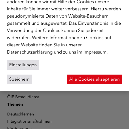
anderen können wir mit Hilfe der Cookies unsere
Republik Österreich, der Flüchtlinge, subsidiär
Inhalte für Sie immer weiter verbessern. Hierzu werden
Schutzberechtigte, Vertriebene sowie Zuwander/innen als
pseudonymisierte Daten von Website-Besuchern
zentrale Anlaufstelle bei der Integration in Österreich
gesammelt und ausgewertet. Das Einverständnis in die
unterstützt.
mehr
Verwendung der Cookies können Sie jederzeit
Facebook
YouTube
Instagram
LinkedIn
widerrufen. Weitere Informationen zu Cookies auf
dieser Website finden Sie in unserer
Über den ÖIF
Datenschutzerklärung
und zu uns im
Impressum
.
Der Österreichische Integrationsfonds (ÖIF)
Einstellungen
Organigramm
Presse
Speichern
Alle Cookies akzeptieren
Informationen erhalten
Karriere
ÖIF-Bestelldienst
Themen
Deutschlernen
Integrationsmaßnahmen
Förderungen