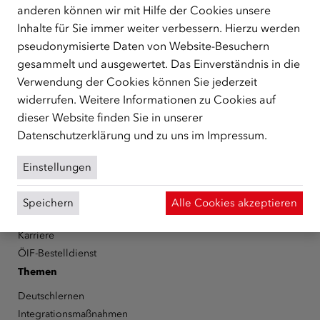
anderen können wir mit Hilfe der Cookies unsere
Der Österreichische Integrationsfonds (ÖIF) ist ein Fonds der
Republik Österreich, der Flüchtlinge, subsidiär
Inhalte für Sie immer weiter verbessern. Hierzu werden
Schutzberechtigte, Vertriebene sowie Zuwander/innen als
pseudonymisierte Daten von Website-Besuchern
zentrale Anlaufstelle bei der Integration in Österreich
gesammelt und ausgewertet. Das Einverständnis in die
unterstützt.
mehr
Verwendung der Cookies können Sie jederzeit
widerrufen. Weitere Informationen zu Cookies auf
Facebook
YouTube
Instagram
LinkedIn
dieser Website finden Sie in unserer
Datenschutzerklärung
und zu uns im
Impressum
.
Über den ÖIF
Der Österreichische Integrationsfonds (ÖIF)
Einstellungen
Organigramm
Presse
Speichern
Alle Cookies akzeptieren
Informationen erhalten
Karriere
ÖIF-Bestelldienst
Themen
Deutschlernen
Integrationsmaßnahmen