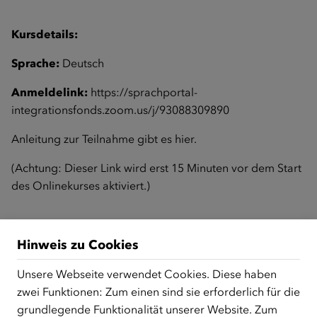
Kursdetails:
Sprache:
Deutsch
Anmeldelink:
https://sprachportal-
integrationsfonds.zoom.us/j/93088309890
Anleitung zur Teilnahme gibt es
hier
.
(Achtung: Dieser Link wird erst 15 Minuten vor dem Start
des Onlinekurses aktiviert.)
Zurück zur Übersicht
Hinweis zu Cookies
Unsere Webseite verwendet Cookies. Diese haben
zwei Funktionen: Zum einen sind sie erforderlich für die
ÜBER UNS
grundlegende Funktionalität unserer Website. Zum