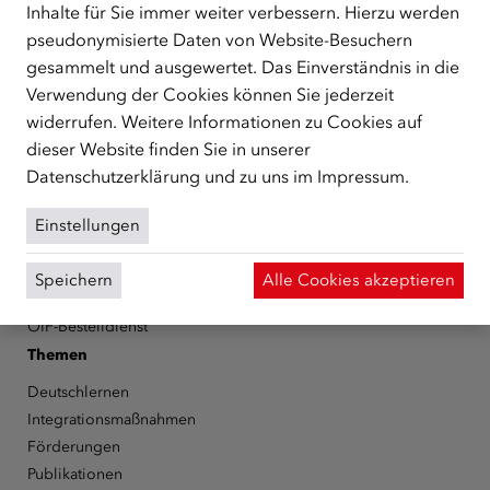
Schutzberechtigte, Vertriebene sowie Zuwander/innen als
Inhalte für Sie immer weiter verbessern. Hierzu werden
zentrale Anlaufstelle bei der Integration in Österreich
pseudonymisierte Daten von Website-Besuchern
unterstützt.
mehr
gesammelt und ausgewertet. Das Einverständnis in die
Facebook
YouTube
Instagram
LinkedIn
Verwendung der Cookies können Sie jederzeit
widerrufen. Weitere Informationen zu Cookies auf
dieser Website finden Sie in unserer
Über den ÖIF
Datenschutzerklärung
und zu uns im
Impressum
.
Der Österreichische Integrationsfonds (ÖIF)
Organigramm
Einstellungen
Presse
Informationen erhalten
Speichern
Alle Cookies akzeptieren
Karriere
ÖIF-Bestelldienst
Themen
Deutschlernen
Integrationsmaßnahmen
Förderungen
Publikationen