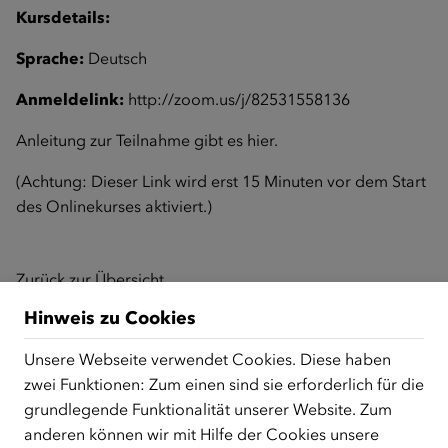
Kursdetails:
Sprache:
Deutsch
Anmeldelink:
http://zoom.us/j/82531558136
Anleitung zur Teilnahme gibt es
hier
.
(Achtung: Dieser Link wird erst 15 Minuten vor dem Start
des Onlinekurses aktiviert.)
Zurück zur Übersicht
Hinweis zu Cookies
Unsere Webseite verwendet Cookies. Diese haben
ÜBER UNS
zwei Funktionen: Zum einen sind sie erforderlich für die
Der Österreichische Integrationsfonds (ÖIF) ist ein Fonds der
grundlegende Funktionalität unserer Website. Zum
Republik Österreich, der Flüchtlinge, subsidiär
anderen können wir mit Hilfe der Cookies unsere