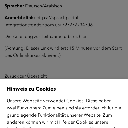
Sprache:
Deutsch/Arabisch
Anmeldelink:
https://sprachportal-
integrationsfonds.zoom.us/j/97277734706
Die Anleitung zur Teilnahme gibt es
hier
.
(Achtung: Dieser Link wird erst 15 Minuten vor dem Start
des Onlinekurses aktiviert.)
Zurück zur Übersicht
Hinweis zu Cookies
Unsere Webseite verwendet Cookies. Diese haben
ÜBER UNS
zwei Funktionen: Zum einen sind sie erforderlich für die
Der Österreichische Integrationsfonds (ÖIF) ist ein Fonds der
grundlegende Funktionalität unserer Website. Zum
Republik Österreich, der Flüchtlinge, subsidiär
anderen können wir mit Hilfe der Cookies unsere
Schutzberechtigte, Vertriebene sowie Zuwander/innen als