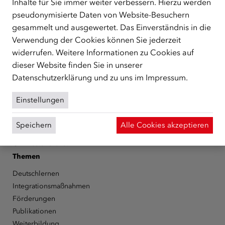
Inhalte für Sie immer weiter verbessern. Hierzu werden
zentrale Anlaufstelle bei der Integration in Österreich
pseudonymisierte Daten von Website-Besuchern
unterstützt.
mehr
gesammelt und ausgewertet. Das Einverständnis in die
Facebook
YouTube
Instagram
LinkedIn
Verwendung der Cookies können Sie jederzeit
widerrufen. Weitere Informationen zu Cookies auf
Über den ÖIF
dieser Website finden Sie in unserer
Datenschutzerklärung
und zu uns im
Impressum
.
Der Österreichische Integrationsfonds (ÖIF)
Organigramm
Einstellungen
Presse
Informationen erhalten
Speichern
Alle Cookies akzeptieren
Karriere
ÖIF-Bestelldienst
Themen
Deutschlernen
Integrationsmaßnahmen
Förderungen
Publikationen
Weiterbildung