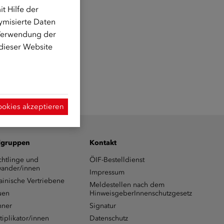
t Hilfe der
ymisierte Daten
 Verwendung der
 dieser Website
ookies akzeptieren
lgruppen
Kontakt
chtlinge und
ÖIF-Bestelldienst
ander/innen
Impressum
ainische Vertriebene
Meldestellen nach dem
uen
HinweisgeberInnenschutzgesetz
ner
Signatur
tiplikator/innen
Datenschutz