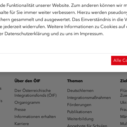
de Funktionalität unserer Website. Zum anderen können wir mi
alte für Sie immer weiter verbessern. Hierzu werden pseudon
hern gesammelt und ausgewertet. Das Einverständnis in die
 jederzeit widerrufen. Weitere Informationen zu Cookies auf
 Start des Onlinekurses aktiviert.)
rer
Datenschutzerklärung
und zu uns im
Impressum
.
Alle C
Über den ÖIF
Themen
Zie
s
Der Österreichische
Deutschlernen
Flü
Integrationsfonds (ÖIF)
Zuw
Integrationsmaßnahmen
ls
Organigramm
Ukr
Förderungen
Presse
Fra
Publikationen
Informationen erhalten
Män
Weiterbildung
Karriere
Mul
Angebote für Schulen