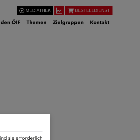
MEDIATHEK
BESTELLDIENST
 den ÖIF
Themen
Zielgruppen
Kontakt
d sie erforderlich