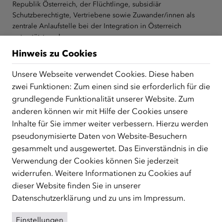
Republik Österreich, der Flüchtlinge, subsidiär
Schutzberechtigte, Vertriebene sowie Zuwander/innen als
zentrale Anlaufstelle bei der Integration in Österreich
unterstützt.
mehr
Hinweis zu Cookies
Facebook
YouTube
Instagram
LinkedIn
Unsere Webseite verwendet Cookies. Diese haben
Über den ÖIF
zwei Funktionen: Zum einen sind sie erforderlich für die
grundlegende Funktionalität unserer Website. Zum
Der Österreichische Integrationsfonds (ÖIF)
anderen können wir mit Hilfe der Cookies unsere
Organigramm
Inhalte für Sie immer weiter verbessern. Hierzu werden
Presse
pseudonymisierte Daten von Website-Besuchern
Informationen erhalten
gesammelt und ausgewertet. Das Einverständnis in die
Karriere
Verwendung der Cookies können Sie jederzeit
ÖIF-Bestelldienst
widerrufen. Weitere Informationen zu Cookies auf
Themen
dieser Website finden Sie in unserer
Deutschlernen
Datenschutzerklärung
und zu uns im
Impressum
.
Integrationsmaßnahmen
Förderungen
Einstellungen