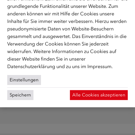
seminare@integrationsfonds.at
grundlegende Funktionalität unserer Website. Zum
anderen können wir mit Hilfe der Cookies unsere
Inhalte für Sie immer weiter verbessern. Hierzu werden
pseudonymisierte Daten von Website-Besuchern
Die Online-Anmeldung für einen Kurs muss mindestens
gesammelt und ausgewertet. Das Einverständnis in die
einen Tag vor Kursbeginn erfolgen. Die Anmeldung ist
Verwendung der Cookies können Sie jederzeit
leider nicht mehr möglich.
widerrufen. Weitere Informationen zu Cookies auf
dieser Website finden Sie in unserer
Datenschutzerklärung
und zu uns im
Impressum
.
Einstellungen
Weitere Seminare, die Sie
Speichern
Alle Cookies akzeptieren
interessieren könnten: