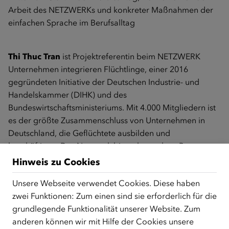
Arbeit des NETZWERKs und konkreter Maßnahmen der
einfachen Sprache im Berufsalltag
Thi Thuc Tran
ist Projektreferentin beim NETZWERK
Unternehmen integrieren Flüchtlinge, einer 2016
gegründeten Initiative der Deutschen Industrie- und
Handelskammer (DIHK) und des
Bundeswirtschaftsministeriums. Mit 4.000 Mitgliedern ist
es der größte Zusammenschluss von Unternehmen in
Deutschland, die Geflüchtete ausbilden und
beschäftigen. Das Netzwerk bietet kostenlose Beratung,
Informationsmaterialien, Webinare, Workshops und
Hinweis zu Cookies
Veranstaltungen an.
Unsere Webseite verwendet Cookies. Diese haben
zwei Funktionen: Zum einen sind sie erforderlich für die
grundlegende Funktionalität unserer Website. Zum
Die Online-Anmeldung für einen Kurs muss mindestens
anderen können wir mit Hilfe der Cookies unsere