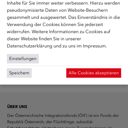
einen Tag vor Kursbeginn erfolgen. Die Anmeldung ist
Inhalte für Sie immer weiter verbessern. Hierzu werden
leider nicht mehr möglich.
pseudonymisierte Daten von Website-Besuchern
gesammelt und ausgewertet. Das Einverständnis in die
Verwendung der Cookies können Sie jederzeit
widerrufen. Weitere Informationen zu Cookies auf
dieser Website finden Sie in unserer
Datenschutzerklärung
und zu uns im
Impressum
.
Weitere Seminare, die Sie
Einstellungen
interessieren könnten:
Speichern
Alle Cookies akzeptieren
ÜBER UNS
Der Österreichische Integrationsfonds (ÖIF) ist ein Fonds der
Republik Österreich, der Flüchtlinge, subsidiär