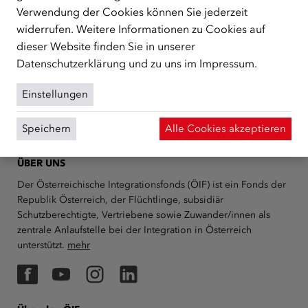
Verwendung der Cookies können Sie jederzeit
widerrufen. Weitere Informationen zu Cookies auf
Weitere Seminare, die Sie
dieser Website finden Sie in unserer
interessieren könnten:
Datenschutzerklärung
und zu uns im
Impressum
.
Einstellungen
Speichern
Alle Cookies akzeptieren
ÜBER UNS
Der Österreichische Integrationsfonds (ÖIF) ist ein Fonds der
Republik Österreich, der Flüchtlinge, subsidiär
Schutzberechtigte, Vertriebene sowie Zuwander/innen als
zentrale Anlaufstelle bei der Integration in Österreich
unterstützt.
mehr
Facebook
YouTube
Instagram
LinkedIn