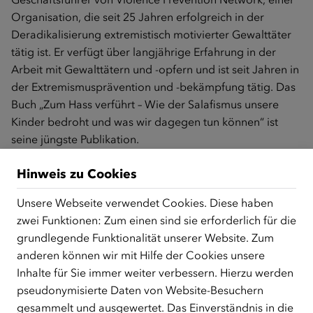
Organisation, die seit 25 Jahren erfolgreich in der
Deradikalisierung extremistisch motivierter Gewalttäter
tätig ist. Er verfügt über langjährige Erfahrung in der
Arbeit mit Gewalttätern und -opfern und ist seit Jahren in
der Extremismusprävention und -bekämpfung tätig. Das
Buch „Zum Hass verführt – Wie der Salafismus unsere
Kinder bedroht und was wir dagegen tun können“ ist
seine jüngste Publikation.
Hinweis zu Cookies
Unsere Webseite verwendet Cookies. Diese haben
Die Online-Anmeldung für einen Kurs muss mindestens
zwei Funktionen: Zum einen sind sie erforderlich für die
einen Tag vor Kursbeginn erfolgen. Die Anmeldung ist
grundlegende Funktionalität unserer Website. Zum
leider nicht mehr möglich.
anderen können wir mit Hilfe der Cookies unsere
Inhalte für Sie immer weiter verbessern. Hierzu werden
pseudonymisierte Daten von Website-Besuchern
gesammelt und ausgewertet. Das Einverständnis in die