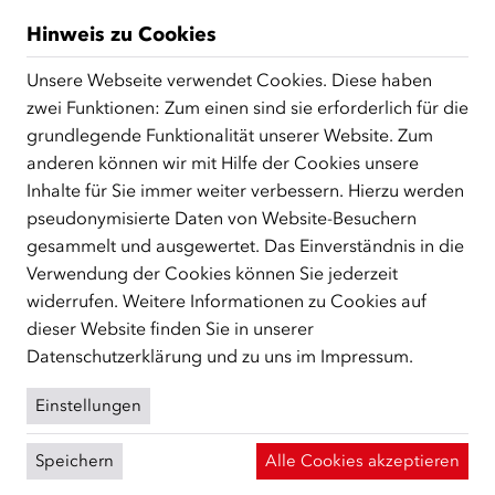
vom ÖIF in ganz Österreich durchgeführten
Hinweis zu Cookies
Karriereplattformen bringen Unternehmen und
arbeitssuchende Asylberechtigte zusammen. Betriebe,
Unsere Webseite verwendet Cookies. Diese haben
die auf der Suche nach Arbeitskräften sind, können ihre
zwei Funktionen: Zum einen sind sie erforderlich für die
Beschäftigungsmöglichkeiten potenziellen
grundlegende Funktionalität unserer Website. Zum
Bewerber/innen im Rahmen der Karriereplattformen
anderen können wir mit Hilfe der Cookies unsere
direkt bei ihren Unternehmen oder bei
Inhalte für Sie immer weiter verbessern. Hierzu werden
Deutschkursinstituten vorstellen. Teilnehmer/innen
pseudonymisierte Daten von Website-Besuchern
können Gespräche mit potenziellen Arbeitgebern und
gesammelt und ausgewertet. Das Einverständnis in die
Recruiter/innen führen und sich direkt vor Ort für offene
Verwendung der Cookies können Sie jederzeit
Stellen bewerben. Mehr als 3.000 arbeitssuchende
widerrufen. Weitere Informationen zu Cookies auf
Zuwander/innen haben bisher an ÖIF-
dieser Website finden Sie in unserer
Karriereplattformen teilgenommen, beispielsweise
Datenschutzerklärung
und zu uns im
Impressum
.
gemeinsam mit Spar, POST AG, Lidl, Mediaprint, REWE
sowie IKEA. Die meisten der Teilnehmer/innen stammten
Einstellungen
aus der Ukraine, Syrien oder Afghanistan.
Speichern
Alle Cookies akzeptieren
ÖIF-Initiative ZUSAMMEN:ÖSTERREICH: