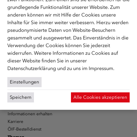
grundlegende Funktionalität unserer Website. Zum
anderen können wir mit Hilfe der Cookies unsere
ÜBER UNS
Inhalte für Sie immer weiter verbessern. Hierzu werden
Der Österreichische Integrationsfonds (ÖIF) ist ein Fonds der
pseudonymisierte Daten von Website-Besuchern
Republik Österreich, der Flüchtlinge, subsidiär
gesammelt und ausgewertet. Das Einverständnis in die
Schutzberechtigte, Vertriebene sowie Zuwander/innen als
Verwendung der Cookies können Sie jederzeit
zentrale Anlaufstelle bei der Integration in Österreich
unterstützt.
mehr
widerrufen. Weitere Informationen zu Cookies auf
dieser Website finden Sie in unserer
Facebook
YouTube
Instagram
LinkedIn
Datenschutzerklärung
und zu uns im
Impressum
.
Über den ÖIF
Einstellungen
Der Österreichische Integrationsfonds (ÖIF)
Speichern
Alle Cookies akzeptieren
Organigramm
Presse
Informationen erhalten
Karriere
ÖIF-Bestelldienst