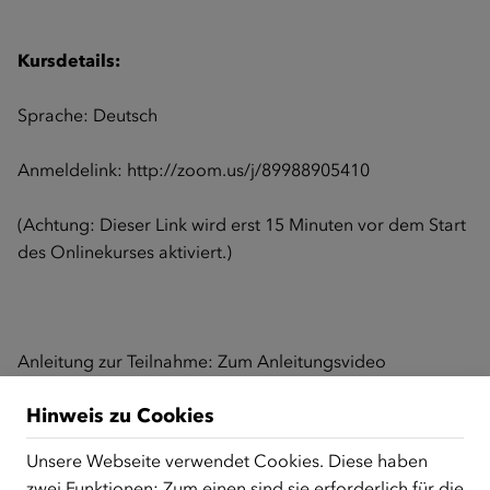
Kursdetails:
Sprache: Deutsch
Anmeldelink:
http://zoom.us/j/89988905410
(Achtung: Dieser Link wird erst 15 Minuten vor dem Start
des Onlinekurses aktiviert.)
Anleitung zur Teilnahme:
Zum Anleitungsvideo
Hinweis zu Cookies
Zurück zur Übersicht
Unsere Webseite verwendet Cookies. Diese haben
zwei Funktionen: Zum einen sind sie erforderlich für die